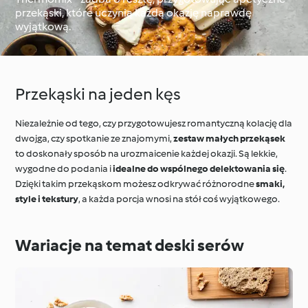
przekąski, które uczynią każdą okazję naprawdę
wyjątkową.
Dookoła świata z
Cookidoo®
Techniki kulinarne
Przekąski na jeden kęs
Niezależnie od tego, czy przygotowujesz romantyczną kolację dla
dwojga, czy spotkanie ze znajomymi,
zestaw małych przekąsek
to doskonały sposób na urozmaicenie każdej okazji. Są lekkie,
wygodne do podania i
idealne do wspólnego delektowania się
.
Dzięki takim przekąskom możesz odkrywać różnorodne
smaki,
style i tekstury
, a każda porcja wnosi na stół coś wyjątkowego.
Wariacje na temat deski serów