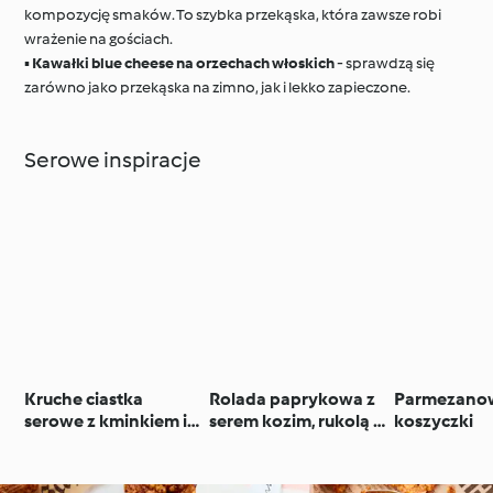
kompozycję smaków. To szybka przekąska, która zawsze robi
wrażenie na gościach.
▪️
Kawałki blue cheese na orzechach włoskich
- sprawdzą się
zarówno jako przekąska na zimno, jak i lekko zapieczone.
Serowe inspiracje
Kruche ciastka
Rolada paprykowa z
Parmezano
serowe z kminkiem i
serem kozim, rukolą i
koszyczki
sezamem
orzechami włoskimi