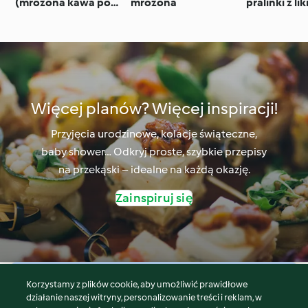
(mrożona kawa po
mrożona
pralinki z li
koreańsku)
Więcej planów? Więcej inspiracji!
Przyjęcia urodzinowe, kolacje świąteczne,
baby shower… Odkryj proste, szybkie przepisy
na przekąski – idealne na każdą okazję.
Zainspiruj się
Korzystamy z plików cookie, aby umożliwić prawidłowe
© Copyright 2026
działanie naszej witryny, personalizowanie treści i reklam, w