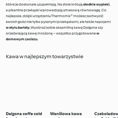
które je doskonale uzupełniają. Na stole królują
słodkie wypieki
,
a pikantne przekąski wprowadzają smakową równowagę. Co
najlepsze, dzięki urządzeniu Thermomix® możesz zachwycić
swoich gości nie tylko pysznymi przekąskami, ale także napojami
w stylu baristy.
Wyobraź sobie aksamitną kawę Dalgona czy
orzeźwiającą kawę mrożoną – wszystko przygotowane
w
domowym zaciszu
.
Kawa w najlepszym towarzystwie
Dalgona coffe cold
Waniliowa kawa
Czekolado