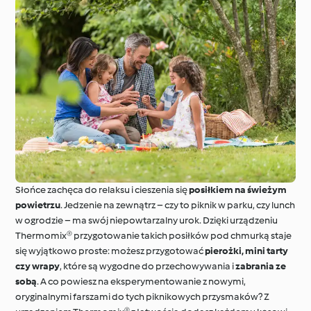
Słońce zachęca do relaksu i cieszenia się
posiłkiem na świeżym
powietrzu
. Jedzenie na zewnątrz – czy to piknik w parku, czy lunch
w ogrodzie – ma swój niepowtarzalny urok. Dzięki urządzeniu
Thermomix® przygotowanie takich posiłków pod chmurką staje
się wyjątkowo proste: możesz przygotować
pierożki, mini tarty
czy wrapy
, które są wygodne do przechowywania i
zabrania ze
sobą
. A co powiesz na eksperymentowanie z nowymi,
oryginalnymi farszami do tych piknikowych przysmaków? Z