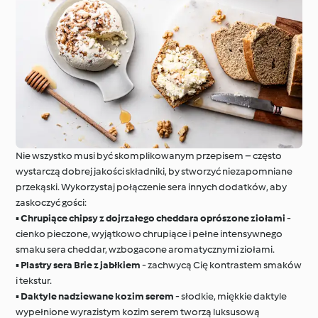
Nie wszystko musi być skomplikowanym przepisem – często
wystarczą dobrej jakości składniki, by stworzyć niezapomniane
przekąski. Wykorzystaj połączenie sera innych dodatków, aby
zaskoczyć gości:
▪️
Chrupiące chipsy z dojrzałego cheddara oprószone ziołami
-
cienko pieczone, wyjątkowo chrupiące i pełne intensywnego
smaku sera cheddar, wzbogacone aromatycznymi ziołami.
▪️
Plastry sera Brie z jabłkiem
- zachwycą Cię kontrastem smaków
i tekstur.
▪️
Daktyle nadziewane kozim serem
- słodkie, miękkie daktyle
wypełnione wyrazistym kozim serem tworzą luksusową