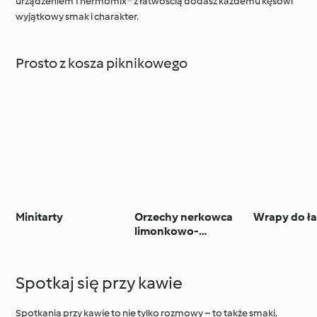
urządzeniem Thermomix® z łatwością dodasz każdemu kęsowi
wyjątkowy smak i charakter.
Prosto z kosza piknikowego
Minitarty
Orzechy nerkowca
Wrapy do ł
limonkowo-
kokosowe na ostro
Spotkaj się przy kawie
Spotkania przy kawie to nie tylko rozmowy – to także smaki,