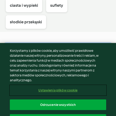
ciasta i wypieki
suflety
słodkie przekąski
Korzystamy z plików cookie, aby umożliwić prawidłowe
© Copyright 2026
działanie naszej witryny, personalizowanie treści i reklam, w
celu zapewnienia funkcji w mediach społecznościowych
Warunki korzystania
oraz analizy ruchu. Udostępniamy również informacje na
Polityka prywatności
temat korzystania z naszej witryny naszymi partnerom z
Disclaimer
sektora mediów społecznościowych, reklamowego i
analitycznego.
Znak wydawcy
Pliki cookie
Ustawienia plików cookie
Zgłoś treść
Odstąp od umowy
Odrzucenie wszystkich
Oświadczenie o dostępności