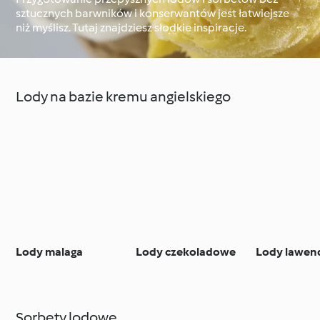
sztucznych barwników i konserwantów jest łatwiejsze
niż myślisz. Tutaj znajdziesz słodkie inspiracje.
Dookoła świata z
Cookidoo®
Techniki kulinarne
Lody na bazie kremu angielskiego
Lody malaga
Lody czekoladowe
Lody lawe
Sorbety lodowe