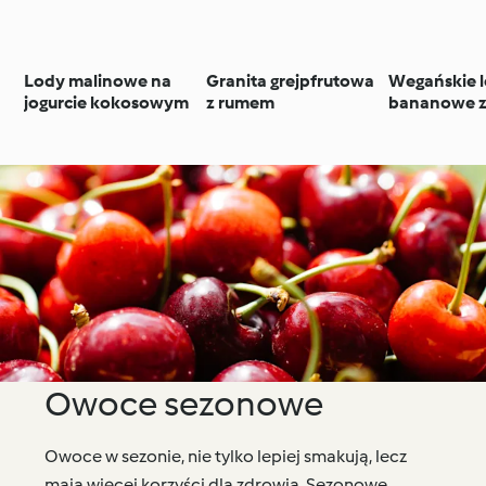
Lody malinowe na
Granita grejpfrutowa
Wegańskie 
jogurcie kokosowym
z rumem
bananowe z
składników
Owoce sezonowe
Owoce w sezonie, nie tylko lepiej smakują, lecz
mają więcej korzyści dla zdrowia. Sezonowe