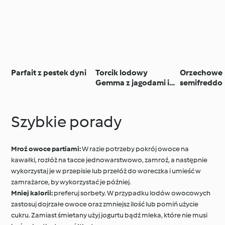
Parfait z pestek dyni
Torcik lodowy
Orzechowe
Gemma z jagodami i
semifreddo
mascarpone
Szybkie porady
Mroź owoce partiami:
W razie potrzeby pokrój owoce na
kawałki, rozłóż na tacce jednowarstwowo, zamroź, a następnie
wykorzystaj je w przepisie lub przełóż do woreczka i umieść w
zamrażarce, by wykorzystać je później.
Mniej kalorii:
preferuj sorbety. W przypadku lodów owocowych
zastosuj dojrzałe owoce oraz zmniejsz ilość lub pomiń użycie
cukru. Zamiast śmietany użyj jogurtu bądź mleka, które nie musi