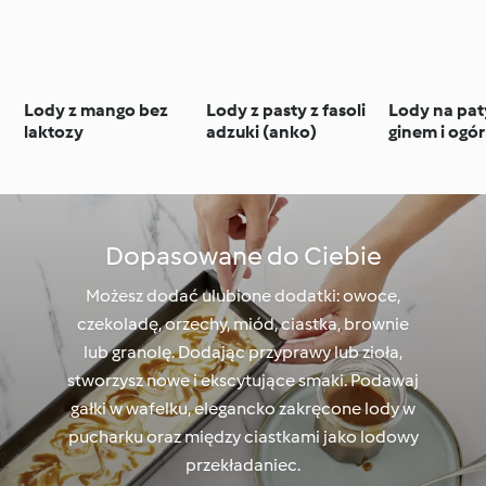
Lody z mango bez
Lody z pasty z fasoli
Lody na pat
laktozy
adzuki (anko)
ginem i ogó
Dopasowane do Ciebie
Możesz dodać ulubione dodatki: owoce,
czekoladę, orzechy, miód, ciastka, brownie
lub granolę. Dodając przyprawy lub zioła,
stworzysz nowe i ekscytujące smaki. Podawaj
gałki w wafelku, elegancko zakręcone lody w
pucharku oraz między ciastkami jako lodowy
przekładaniec.