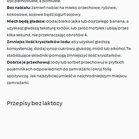
być pełnotłuste, a półtłuste.
Bez nabiału:
zamień nabiał na mleko orzechowe, ryżowe,
kokosowe, sojowe bądź jogurt sojowy.
Niech będą gładsze:
dodaj białko jajka lub dojrzałego banana, a
uzyskasz gładszą teksturę lodów, lub załóż motylek i ubijaj przez
kilka sekund, nie przekraczając obrotów 4.
Zmniejsz ilość kryształków lodu:
aby uzyskać gładszą
konsystencję, dodaj syrop cukrowy, glukozę, miód lub alkohol. Te
stabilizujące składniki pomogą zmniejszyć ilość kryształków.
Dobrze je przechowuj:
lody lub sorbet przechowuj w płytkich
pojemnikach odpowiednich do zamrażarki i okryj folią
spożywczą. Jak najszybciej umieść w najchłodniejszym miejscu
zamrażarki.
Przepisy bez laktozy