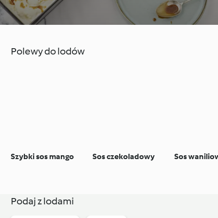
Polewy do lodów
Szybki sos mango
Sos czekoladowy
Sos wanilio
Podaj z lodami