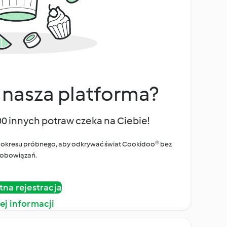
 nasza platforma?
00 innych potraw czeka na Ciebie!
ego okresu próbnego, aby odkrywać świat Cookidoo® bez
obowiązań.
tna rejestracja
ej informacji