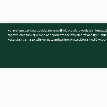
Korzystamy z plików cookie, aby umożliwić prawidłowe działanie naszej w
Może spodoba Ci się również...
zapewnienia funkcji w mediach społecznościowych oraz analizy ruchu
korzystania z naszej witryny naszymi partnerom z sektora mediów spo
Pełnoziarniste pity z
Bułeczki bao z sza