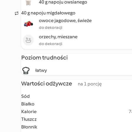
40 g napoju owsianego
40 g napoju migdałowego
owoce jagodowe, świeże
do dekoracji
orzechy, mieszane
do dekoracji
Poziom trudności
łatwy
Wartości odżywcze
na 1 porcję
Sód
Białko
Kalorie
7
Tłuszcz
Błonnik