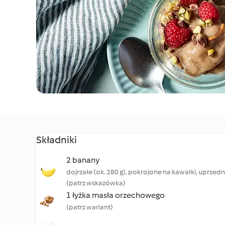
Składniki
2 banany
dojrzałe (ok. 280 g), pokrojone na kawałki, uprze
(patrz wskazówka)
1 łyżka masła orzechowego
(patrz wariant)