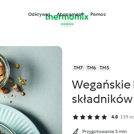
Odkrywaj
Abonament
Pomoc
TM7
TM6
TM5
Wegańskie 
składników
4.8
159 o
Przygotowanie 5 min