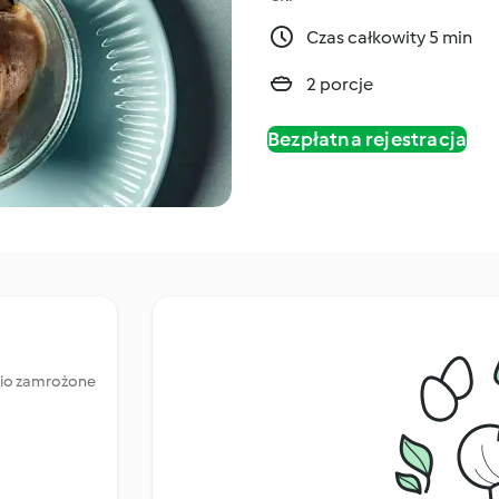
Czas całkowity 5 min
2 porcje
Bezpłatna rejestracja
dnio zamrożone