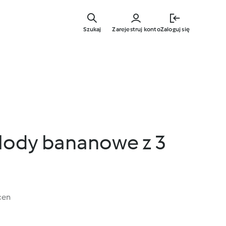
Przejdź
do
Szukaj
Zarejestruj konto
Zaloguj się
głównej
treści
lody bananowe z 3
cen