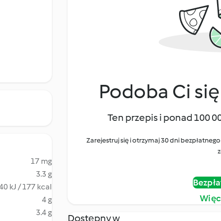
Podoba Ci się
Ten przepis i ponad 100 0
Zarejestruj się i otrzymaj 30 dni bezpłatn
z
17 mg
3.3 g
Bezpła
40 kJ / 177 kcal
Więc
4 g
3.4 g
Dostępny w