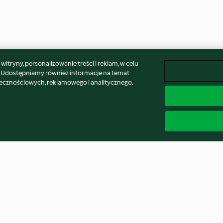
itryny, personalizowanie treści i reklam, w celu
. Udostępniamy również informacje na temat
łecznościowych, reklamowego i analitycznego.
rpanymi
Gofry jaglano-bananowe
Mąka migdałow