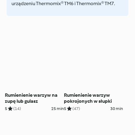
urządzeniu Thermomix® TM6 i Thermomix® TM7.
Rumienienie warzyw na
Rumienienie warzyw
zupę lub gulasz
pokrojonych w słupki
5
(14)
25 min
5
(47)
30 min