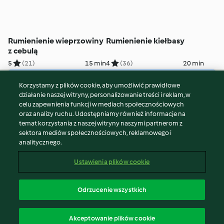
Rumienienie wieprzowiny
Rumienienie kiełbasy
z cebulą
5
(21)
15 min
4
(36)
20 min
Korzystamy z plików cookie, aby umożliwić prawidłowe
© Copyright 2026
działanie naszej witryny, personalizowanie treści i reklam, w
celu zapewnienia funkcji w mediach społecznościowych
Warunki korzystania
oraz analizy ruchu. Udostępniamy również informacje na
Polityka prywatności
temat korzystania z naszej witryny naszymi partnerom z
Disclaimer
sektora mediów społecznościowych, reklamowego i
analitycznego.
Znak wydawcy
Pliki cookie
Ustawienia plików cookie
Zgłoś treść
Odstąp od umowy
Odrzucenie wszystkich
Oświadczenie o dostępności
polski
Akceptowanie plików cookie