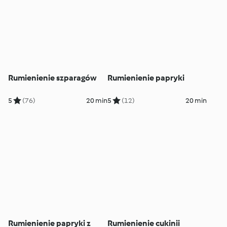
Rumienienie szparagów
Rumienienie papryki
5
(76)
20 min
5
(12)
20 min
Rumienienie papryki z
Rumienienie cukinii