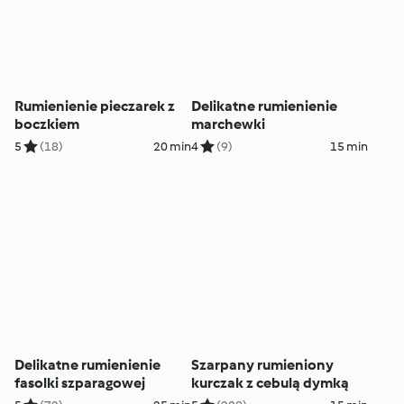
Rumienienie pieczarek z
Delikatne rumienienie
boczkiem
marchewki
5
(18)
20 min
4
(9)
15 min
Delikatne rumienienie
Szarpany rumieniony
fasolki szparagowej
kurczak z cebulą dymką