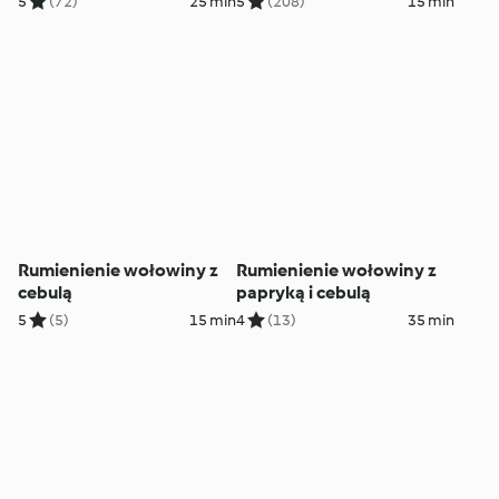
5
(72)
25 min
5
(208)
15 min
Rumienienie wołowiny z
Rumienienie wołowiny z
cebulą
papryką i cebulą
5
(5)
15 min
4
(13)
35 min