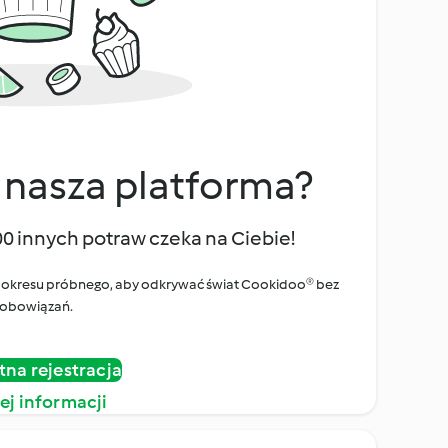
 nasza platforma?
00 innych potraw czeka na Ciebie!
ego okresu próbnego, aby odkrywać świat Cookidoo® bez
obowiązań.
tna rejestracja
ej informacji