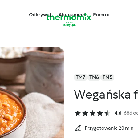
Odkrywaj
Abonament
Pomoc
TM7
TM6
TM5
Wegańska f
4.6
686 o
Przygotowanie 20 min