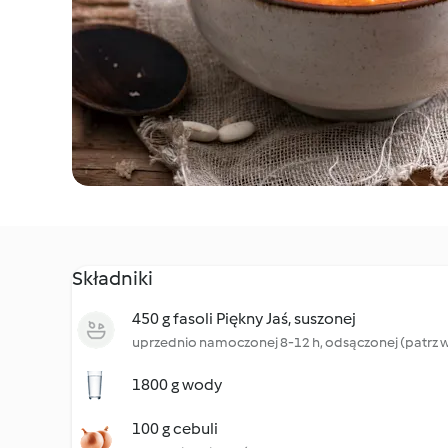
Składniki
450 g fasoli Piękny Jaś, suszonej
uprzednio namoczonej 8-12 h, odsączonej (patrz
1800 g wody
100 g cebuli