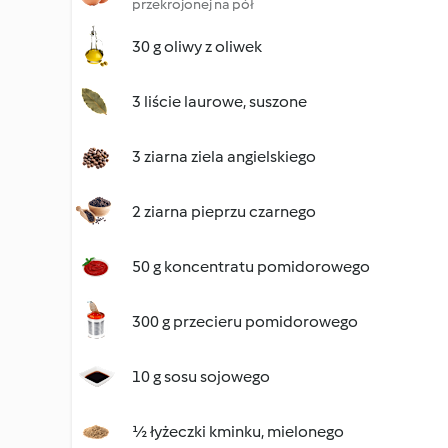
przekrojonej na pół
30 g oliwy z oliwek
3 liście laurowe, suszone
3 ziarna ziela angielskiego
2 ziarna pieprzu czarnego
50 g koncentratu pomidorowego
300 g przecieru pomidorowego
10 g sosu sojowego
½ łyżeczki kminku, mielonego