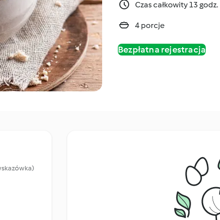
Czas całkowity 13 godz.
4 porcje
Bezpłatna rejestracja
 wskazówka)