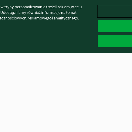
itryny, personalizowanie treści i reklam, w celu
. Udostępniamy również informacje na temat
łecznościowych, reklamowego i analitycznego.
 i batatów z
Upiększająca zupa krem z
Gazpacho - his
batatów Laury Drost
chłodnik
4.5
(418)
4.4
(362)