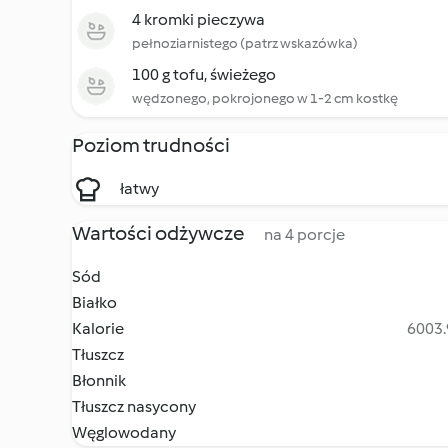
4 kromki pieczywa
pełnoziarnistego (patrz wskazówka)
100 g tofu, świeżego
wędzonego, pokrojonego w 1-2 cm kostkę
Poziom trudności
łatwy
Wartości odżywcze
na 4 porcje
Sód
Białko
Kalorie
6003.
Tłuszcz
Błonnik
Tłuszcz nasycony
Węglowodany