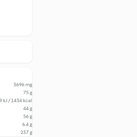
3696 mg
75 g
9 kJ / 1434 kcal
44 g
56 g
6.4 g
237 g