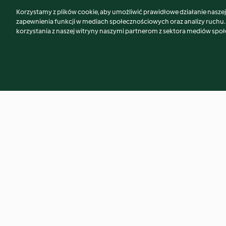
Korzystamy z plików cookie, aby umożliwić prawidłowe działanie naszej w
Może spodoba Ci się również...
zapewnienia funkcji w mediach społecznościowych oraz analizy ruchu
korzystania z naszej witryny naszymi partnerom z sektora mediów spo
Zupa krem z marchewki,
Gulasz z soczewicy
pietruszki i quinoa
pęczakiem
4.5
(420)
4.3
(919)