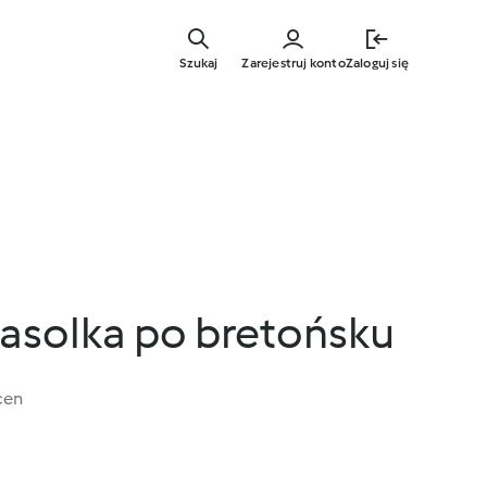
Przejdź
do
Szukaj
Zarejestruj konto
Zaloguj się
głównej
treści
asolka po bretońsku
cen