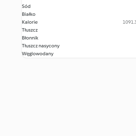
Sód
Białko
Kalorie
1091.3
Tłuszcz
Błonnik
Tłuszcz nasycony
Węglowodany