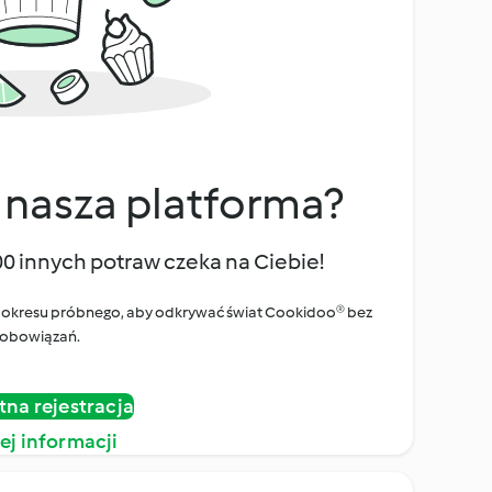
 nasza platforma?
00 innych potraw czeka na Ciebie!
ego okresu próbnego, aby odkrywać świat Cookidoo® bez
obowiązań.
tna rejestracja
ej informacji