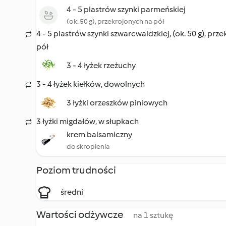
4 - 5 plastrów szynki parmeńskiej
(ok. 50 g), przekrojonych na pół
4 - 5 plastrów szynki szwarcwaldzkiej, (ok. 50 g), prz
pół
3 - 4 łyżek rzeżuchy
3 - 4 łyżek kiełków, dowolnych
3 łyżki orzeszków piniowych
3 łyżki migdałów, w słupkach
krem balsamiczny
do skropienia
Poziom trudności
średni
Wartości odżywcze
na 1 sztukę