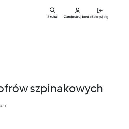
Przejdź
do
Szukaj
Zarejestruj konto
Zaloguj się
głównej
treści
gofrów szpinakowych
cen