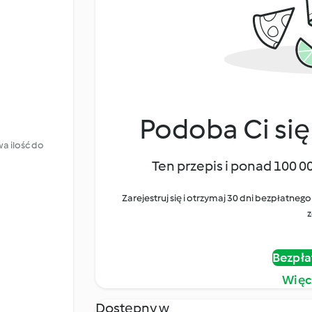
Podoba Ci się
a ilość do
Ten przepis i ponad 100 0
Zarejestruj się i otrzymaj 30 dni bezpłatn
z
Bezpła
Więc
Dostępny w