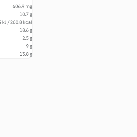
606.9 mg
10.7 g
 kJ / 260.8 kcal
18.6 g
2.5 g
9 g
13.8 g