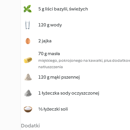
5 g liści bazylii, świeżych
120 g wody
2 jajka
70 g masła
miękkiego, pokrojonego na kawałki, plus dodatkow
natłuszczenia
120 g mąki pszennej
1 łyżeczka sody oczyszczonej
½ łyżeczki soli
Dodatki