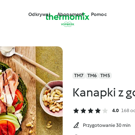
Odkrywaj
Abonament
Pomoc
TM7
TM6
TM5
Kanapki z 
4.0
168 o
Przygotowanie 30 min