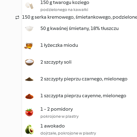
150 g twarogu koziego
podzielonego na kawałki
150 g serka kremowego, śmietankowego, podzielone
50 g kwaśnej śmietany, 18% tłuszczu
1 łyżeczka miodu
2 szczypty soli
2 szczypty pieprzu czarnego, mielonego
1 szczypta pieprzu cayenne, mielonego
1 - 2 pomidory
pokrojone w plastry
1 awokado
dojrzałe, pokrojone w plastry