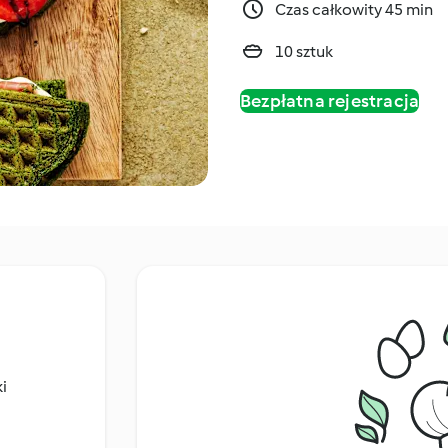
Czas całkowity 45 min
10 sztuk
Bezpłatna rejestracja
i