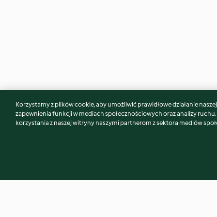
Korzystamy z plików cookie, aby umożliwić prawidłowe działanie naszej w
Może spodoba Ci się również...
zapewnienia funkcji w mediach społecznościowych oraz analizy ruchu
korzystania z naszej witryny naszymi partnerom z sektora mediów spo