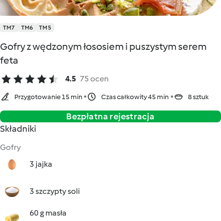
TM7
TM6
TM5
Gofry z wędzonym łososiem i puszystym serem
feta
4.5
75 ocen
Przygotowanie 15 min
Czas całkowity 45 min
8 sztuk
Bezpłatna rejestracja
Składniki
Gofry
3 jajka
3 szczypty soli
60 g masła