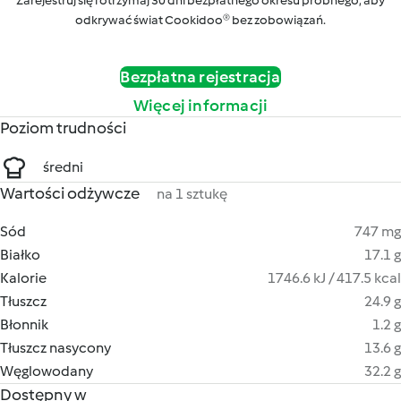
Zarejestruj się i otrzymaj 30 dni bezpłatnego okresu próbnego, aby
odkrywać świat Cookidoo® bez zobowiązań.
Bezpłatna rejestracja
Więcej informacji
Poziom trudności
średni
Wartości odżywcze
na 1 sztukę
Sód
747 mg
Białko
17.1 g
Kalorie
1746.6 kJ / 417.5 kcal
Tłuszcz
24.9 g
Błonnik
1.2 g
Tłuszcz nasycony
13.6 g
Węglowodany
32.2 g
Dostępny w