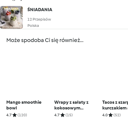
ŚNIADANIA
12 Przepisów
Polska
Może spodoba Ci się również...
Mango smoothie
Wrapy z sałaty z
Tacos z sza
bowl
kokosowym
kurczakiem 
kurczakiem curry
4.7
(120)
4.7
(15)
4.0
(52)