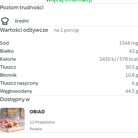
Poziom trudności
średni
Wartości odżywcze
na 1 porcję
Sód
1568 mg
Białko
42 g
Kalorie
2420 kJ / 578 kcal
Tłuszcz
30.5 g
Błonnik
10.8 g
Tłuszcz nasycony
6 g
Węglowodany
44.5 g
Dostępny w
OBIAD
12 Przepisów
Polska