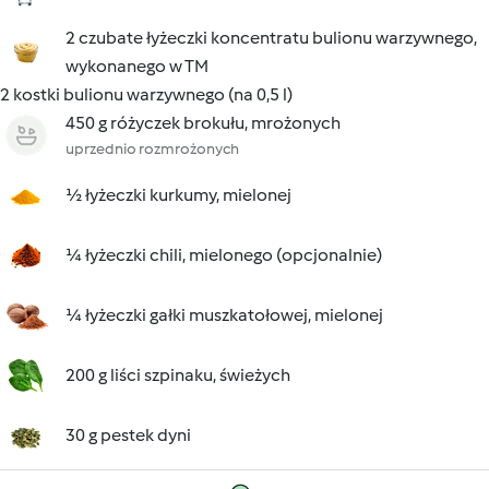
2 czubate łyżeczki koncentratu bulionu warzywnego,
wykonanego w TM
2 kostki bulionu warzywnego (na 0,5 l)
450 g różyczek brokułu, mrożonych
uprzednio rozmrożonych
½ łyżeczki kurkumy, mielonej
¼ łyżeczki chili, mielonego (opcjonalnie)
¼ łyżeczki gałki muszkatołowej, mielonej
200 g liści szpinaku, świeżych
30 g pestek dyni