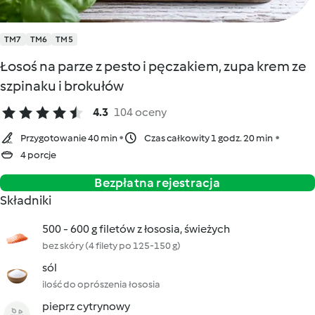
TM7
TM6
TM5
Łosoś na parze z pesto i pęczakiem, zupa krem ze
szpinaku i brokułów
4.3
104 oceny
Przygotowanie 40 min
Czas całkowity 1 godz. 20 min
4 porcje
Bezpłatna rejestracja
Składniki
500 - 600 g filetów z łososia, świeżych
bez skóry (4 filety po 125-150 g)
sól
ilość do oprószenia łososia
pieprz cytrynowy