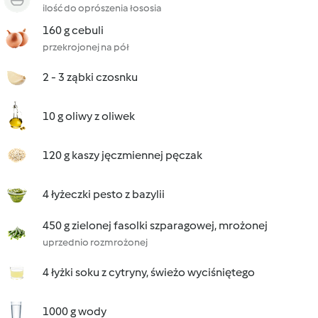
ilość do oprószenia łososia
160 g cebuli
przekrojonej na pół
2 - 3 ząbki czosnku
10 g oliwy z oliwek
120 g kaszy jęczmiennej pęczak
4 łyżeczki pesto z bazylii
450 g zielonej fasolki szparagowej, mrożonej
uprzednio rozmrożonej
4 łyżki soku z cytryny, świeżo wyciśniętego
1000 g wody