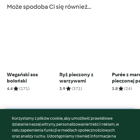
Może spodoba Ci się również...
Wegański sos
Ryż pieczony z
Purée z mar
boloński
warzywami
pieczonej p
konserwow
4.4
(171)
3.9
(371)
3.8
(24)
Korzystamy z plików cookie, aby umożliwić prawidłowe
© Copyright 2026
działanie naszej witryny, personalizowanie treści i reklam, w
celu zapewnienia funkcji w mediach społecznościowych
Warunki korzystania
oraz analizy ruchu. Udostępniamy również informacje na
Polityka prywatności