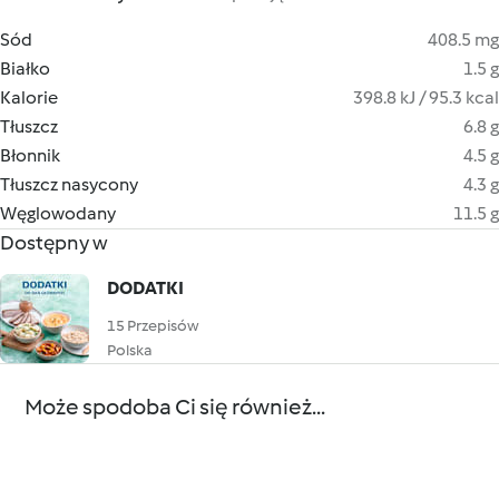
Sód
408.5 mg
Białko
1.5 g
Kalorie
398.8 kJ / 95.3 kcal
Tłuszcz
6.8 g
Błonnik
4.5 g
Tłuszcz nasycony
4.3 g
Węglowodany
11.5 g
Dostępny w
DODATKI
15 Przepisów
Polska
Może spodoba Ci się również...