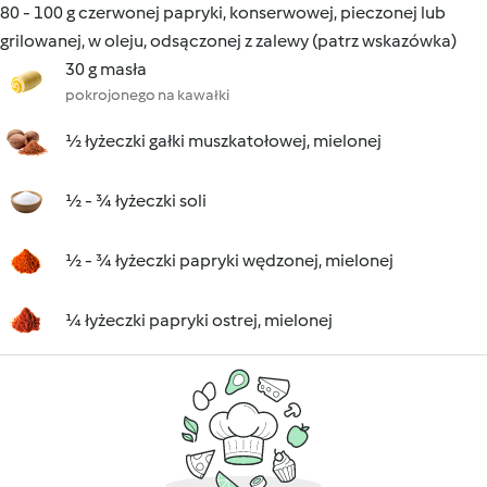
80 - 100 g czerwonej papryki, konserwowej, pieczonej lub
grilowanej, w oleju, odsączonej z zalewy (patrz wskazówka)
30 g masła
pokrojonego na kawałki
½ łyżeczki gałki muszkatołowej, mielonej
½ - ¾ łyżeczki soli
½ - ¾ łyżeczki papryki wędzonej, mielonej
¼ łyżeczki papryki ostrej, mielonej