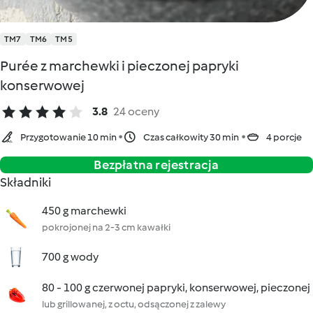
TM7
TM6
TM5
Purée z marchewki i pieczonej papryki
konserwowej
3.8
24 oceny
Przygotowanie 10 min
Czas całkowity 30 min
4 porcje
Bezpłatna rejestracja
Składniki
450 g marchewki
pokrojonej na 2-3 cm kawałki
700 g wody
80 - 100 g czerwonej papryki, konserwowej, pieczonej
lub grillowanej, z octu, odsączonej z zalewy