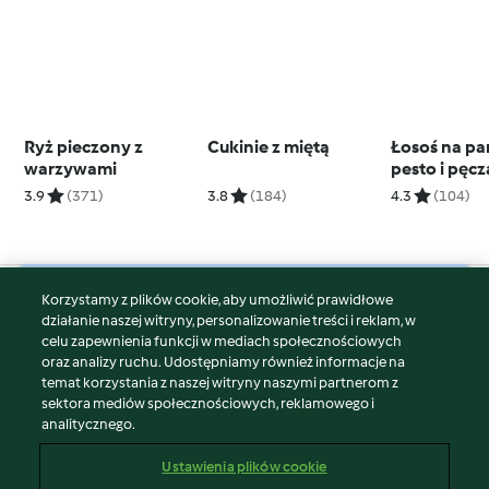
Ryż pieczony z
Cukinie z miętą
Łosoś na pa
warzywami
pesto i pęc
zupa krem z
3.9
(371)
3.8
(184)
4.3
(104)
szpinaku i 
Korzystamy z plików cookie, aby umożliwić prawidłowe
© Copyright 2026
działanie naszej witryny, personalizowanie treści i reklam, w
celu zapewnienia funkcji w mediach społecznościowych
Warunki korzystania
oraz analizy ruchu. Udostępniamy również informacje na
Polityka prywatności
temat korzystania z naszej witryny naszymi partnerom z
Disclaimer
sektora mediów społecznościowych, reklamowego i
analitycznego.
Znak wydawcy
Pliki cookie
Ustawienia plików cookie
Zgłoś treść