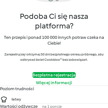
Podoba Ci się nasza
platforma?
Ten przepis i ponad 100 000 innych potraw czeka na
Ciebie!
Zarejestruj się i otrzymaj 30 dni bezpłatnego okresu próbnego, aby
odkrywać świat Cookidoo® bez zobowiązań.
Bezpłatna rejestracja
Więcej informacji
Poziom trudności
łatwy
Wartości odżywcze
na 1 porcję