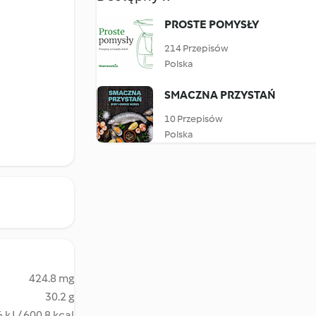
PROSTE POMYSŁY
214 Przepisów
Polska
SMACZNA PRZYSTAŃ
10 Przepisów
Polska
424.8 mg
30.2 g
 kJ / 600.8 kcal