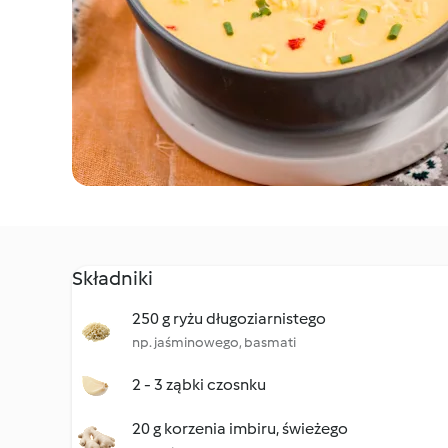
Składniki
250 g ryżu długoziarnistego
np. jaśminowego, basmati
2 - 3 ząbki czosnku
20 g korzenia imbiru, świeżego