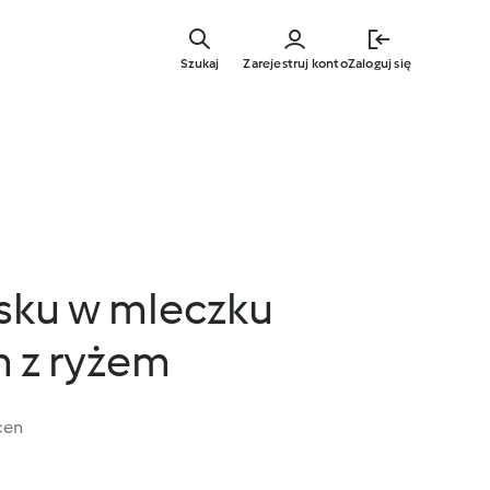
Przejdź
do
Szukaj
Zarejestruj konto
Zaloguj się
głównej
treści
jsku w mleczku
 z ryżem
cen