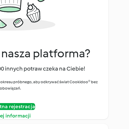
 nasza platforma?
00 innych potraw czeka na Ciebie!
ego okresu próbnego, aby odkrywać świat Cookidoo® bez
obowiązań.
tna rejestracja
ej informacji