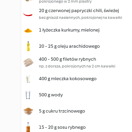
pokrojonego w 2 mm plastry
20 g czerwonej papryczki chili, świeżej
bez gniazd nasiennych, pokrojonej na kawałki
1 łyżeczka kurkumy, mielonej
20 - 25 g oleju arachidowego
400 - 500 g filetów rybnych
np. z dorsza, pokrojonych na 2 cm kawałki
400 g mleczka kokosowego
500 g wody
5 g cukru trzcinowego
15 - 20 g sosu rybnego