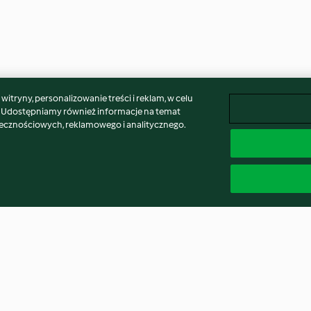
itryny, personalizowanie treści i reklam, w celu
. Udostępniamy również informacje na temat
łecznościowych, reklamowego i analitycznego.