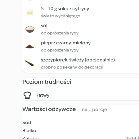
5 - 10 g soku z cytryny
świeżo wyciśniętego
sól
do oprószenia ryby
pieprz czarny, mielony
do oprószenia ryby
szczypiorek, świeży (opcjonalnie)
drobno posiekany, do dekoracji
Poziom trudności
łatwy
Wartości odżywcze
na 1 porcję
Sód
Białko
Kalorie
2513.6