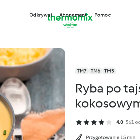
Odkrywaj
Abonament
Pomoc
TM7
TM6
TM5
Ryba po ta
kokosowym
4.0
561 o
Przygotowanie 15 min