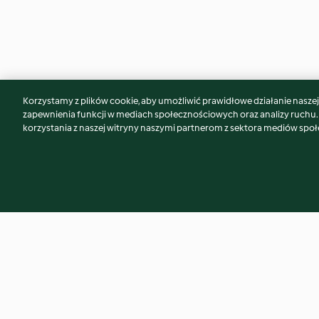
Korzystamy z plików cookie, aby umożliwić prawidłowe działanie naszej w
Może spodoba Ci się również...
zapewnienia funkcji w mediach społecznościowych oraz analizy ruchu
korzystania z naszej witryny naszymi partnerom z sektora mediów spo