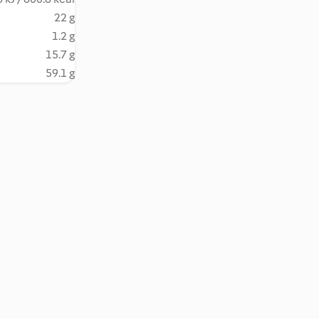
22 g
1.2 g
15.7 g
59.1 g