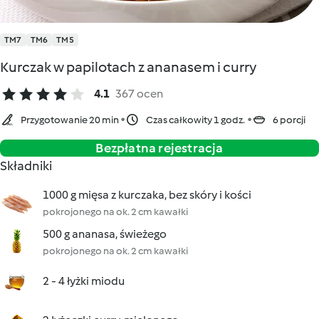
TM7
TM6
TM5
Kurczak w papilotach z ananasem i curry
4.1
367 ocen
Przygotowanie 20 min
Czas całkowity 1 godz.
6 porcji
Bezpłatna rejestracja
Składniki
1000 g mięsa z kurczaka, bez skóry i kości
pokrojonego na ok. 2 cm kawałki
500 g ananasa, świeżego
pokrojonego na ok. 2 cm kawałki
2 - 4 łyżki miodu