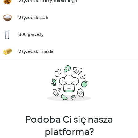
2 łyżeczki curry, mielonego
2 łyżeczki soli
800 g wody
2 łyżeczki masła
Podoba Ci się nasza
platforma?