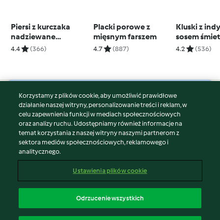
Piersi z kurczaka
Placki porowe z
Kluski z ind
nadziewane
mięsnym farszem
sosem śmi
cytrynową ricottą z
i porem
4.4
(366)
4.7
(887)
4.2
(536)
pomidorowym
risotto
Korzystamy z plików cookie, aby umożliwić prawidłowe
© Copyright 2026
działanie naszej witryny, personalizowanie treści i reklam, w
celu zapewnienia funkcji w mediach społecznościowych
Warunki korzystania
oraz analizy ruchu. Udostępniamy również informacje na
Polityka prywatności
temat korzystania z naszej witryny naszymi partnerom z
Disclaimer
sektora mediów społecznościowych, reklamowego i
analitycznego.
Znak wydawcy
Pliki cookie
Ustawienia plików cookie
Zgłoś treść
Odstąp od umowy
Odrzucenie wszystkich
Oświadczenie o dostępności