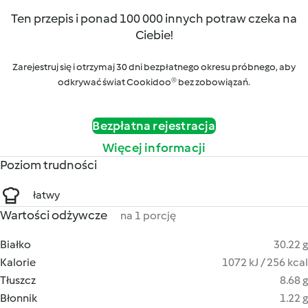
Ten przepis i ponad 100 000 innych potraw czeka na
Ciebie!
Zarejestruj się i otrzymaj 30 dni bezpłatnego okresu próbnego, aby
odkrywać świat Cookidoo® bez zobowiązań.
Bezpłatna rejestracja
Więcej informacji
Poziom trudności
łatwy
Wartości odżywcze
na 1 porcję
Białko
30.22 g
Kalorie
1072 kJ / 256 kcal
Tłuszcz
8.68 g
Błonnik
1.22 g