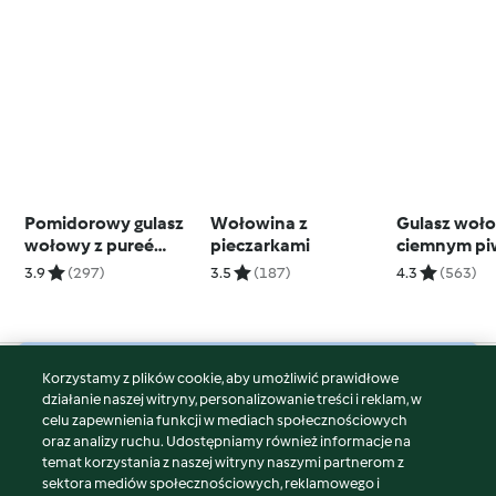
Pomidorowy gulasz
Wołowina z
Gulasz woł
wołowy z pureé
pieczarkami
ciemnym pi
ziemniaczanym z
3.9
(297)
3.5
(187)
4.3
(563)
marchewką
Korzystamy z plików cookie, aby umożliwić prawidłowe
© Copyright 2026
działanie naszej witryny, personalizowanie treści i reklam, w
celu zapewnienia funkcji w mediach społecznościowych
Warunki korzystania
oraz analizy ruchu. Udostępniamy również informacje na
Polityka prywatności
temat korzystania z naszej witryny naszymi partnerom z
Disclaimer
sektora mediów społecznościowych, reklamowego i