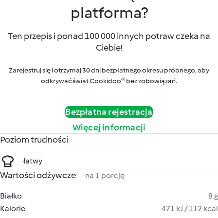
platforma?
Ten przepis i ponad 100 000 innych potraw czeka na
Ciebie!
Zarejestruj się i otrzymaj 30 dni bezpłatnego okresu próbnego, aby
odkrywać świat Cookidoo® bez zobowiązań.
Bezpłatna rejestracja
Więcej informacji
Poziom trudności
łatwy
Wartości odżywcze
na 1 porcję
Białko
8 g
Kalorie
471 kJ / 112 kcal