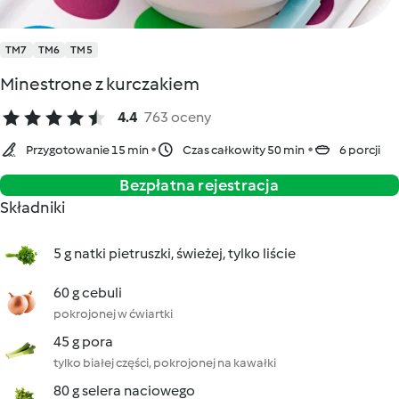
TM7
TM6
TM5
Minestrone z kurczakiem
4.4
763 oceny
Przygotowanie 15 min
Czas całkowity 50 min
6 porcji
Bezpłatna rejestracja
Składniki
5 g natki pietruszki, świeżej, tylko liście
60 g cebuli
pokrojonej w ćwiartki
45 g pora
tylko białej części, pokrojonej na kawałki
80 g selera naciowego