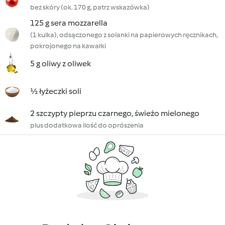
bez skóry (ok. 170 g, patrz wskazówka)
125 g sera mozzarella
(1 kulka), odsączonego z solanki na papierowych ręcznikach,
pokrojonego na kawałki
5 g oliwy z oliwek
½ łyżeczki soli
2 szczypty pieprzu czarnego, świeżo mielonego
plus dodatkowa ilość do oprószenia