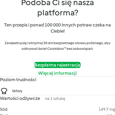
Podoba Ci się nasza
platforma?
Ten przepis i ponad 100 000 innych potraw czeka na
Ciebie!
Zarejestruj się i otrzymaj 30 dni bezpłatnego okresu próbnego, aby
odkrywać świat Cookidoo® bez zobowiązań.
Bezpłatna rejestracja
Więcej informacji
Poziom trudności
łatwy
Wartości odżywcze
na 1 sztukę
Sód
149.7 mg