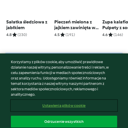
Sałatka śledziowa z
Pieczeń mielona z
Zupa kalafi
jabłkiem
jajkiem zawinięta w
Pulpety z s
boczek
kurkowym i
4.8
(230)
4.5
(191)
4.6
(146)
kopytkami
Korzystamy z plików cookie, aby umożliwić prawidłowe
© Copyright 2026
działanie naszej witryny, personalizowanie treści i reklam, w
celu zapewnienia funkcji w mediach społecznościowych
Warunki korzystania
oraz analizy ruchu. Udostępniamy również informacje na
Polityka prywatności
temat korzystania z naszej witryny naszymi partnerom z
Disclaimer
sektora mediów społecznościowych, reklamowego i
analitycznego.
Znak wydawcy
Pliki cookie
Ustawienia plików cookie
Zgłoś treść
Odstąp od umowy
Odrzucenie wszystkich
Oświadczenie o dostępności