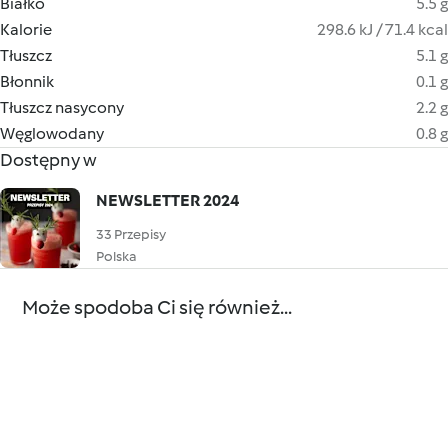
Białko
5.5 g
Kalorie
298.6 kJ / 71.4 kcal
Tłuszcz
5.1 g
Błonnik
0.1 g
Tłuszcz nasycony
2.2 g
Węglowodany
0.8 g
Dostępny w
NEWSLETTER 2024
33 Przepisy
Polska
Może spodoba Ci się również...