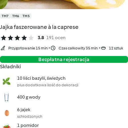
TM7
TM6
TM5
Jajka faszerowane à la caprese
3.8
191 ocen
Przygotowanie 15 min
Czas całkowity 35 min
12 sztuk
Bezpłatna rejestracja
Składniki
10 liści bazylii, świeżych
plus dodatkowa ilość do dekoracji
400 g wody
6 jajek
schłodzonych
1 pomidor