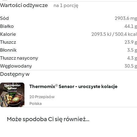
Wartości odżywcze
na 1 porcję
Sód
2903.6 mg
Białko
44.1 g
Kalorie
2093.5 kJ / 500.4 kcal
Tłuszcz
23.9 g
Błonnik
3.5 g
Tłuszcz nasycony
4.3 g
Węglowodany
30.5 g
Dostępny w
Thermomix® Sensor - uroczyste kolacje
20 Przepisów
Polska
Może spodoba Ci się również...