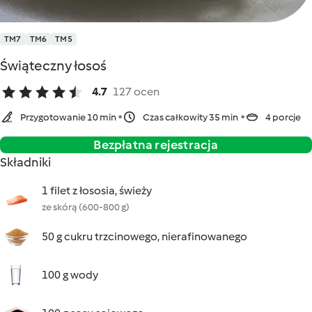
TM7
TM6
TM5
Świąteczny łosoś
4.7
127 ocen
Przygotowanie 10 min
Czas całkowity 35 min
4 porcje
Bezpłatna rejestracja
Składniki
1 filet z łososia, świeży
ze skórą (600-800 g)
50 g cukru trzcinowego, nierafinowanego
100 g wody