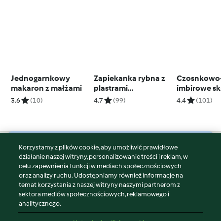
Jednogarnkowy
Zapiekanka rybna z
Czosnkowo
makaron z małżami
plastrami
imbirowe sk
ziemniaków (TM6,
z kurczaka z
3.6
(10)
4.7
(99)
4.4
(101)
TM7)
makarone
ryżowym (z
noża miksu
2.0)
Korzystamy z plików cookie, aby umożliwić prawidłowe
© Copyright 2026
działanie naszej witryny, personalizowanie treści i reklam, w
celu zapewnienia funkcji w mediach społecznościowych
Warunki korzystania
oraz analizy ruchu. Udostępniamy również informacje na
Polityka prywatności
temat korzystania z naszej witryny naszymi partnerom z
Disclaimer
sektora mediów społecznościowych, reklamowego i
analitycznego.
Znak wydawcy
Pliki cookie