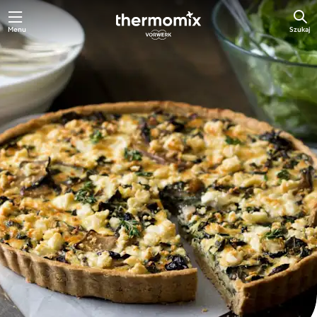
Przejdź
Menu
Szukaj
do
głównej
treści