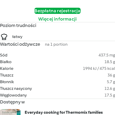
Bezpłatna rejestracja
Więcej informacji
Poziom trudności
łatwy
Wartości odżywcze
na 1 portion
Sód
437.5 mg
Białko
18.5 g
Kalorie
1994 kJ / 475 kcal
Tłuszcz
36 g
Błonnik
5.7 g
Tłuszcz nasycony
12.6 g
Węglowodany
17.5 g
Dostępny w
Everyday cooking for Thermomix families