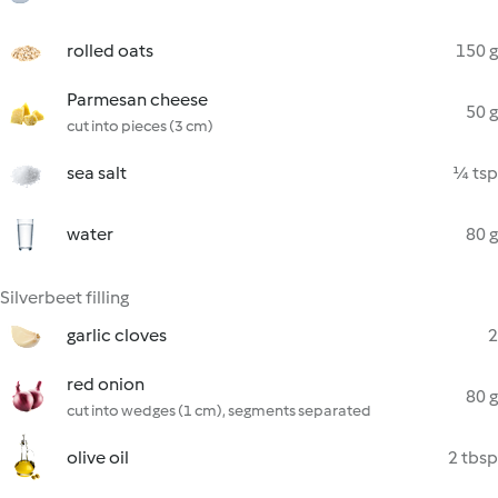
rolled oats
150 g
Parmesan cheese
50 g
cut into pieces (3 cm)
sea salt
¼ tsp
water
80 g
Silverbeet filling
garlic cloves
2
red onion
80 g
cut into wedges (1 cm), segments separated
olive oil
2 tbsp