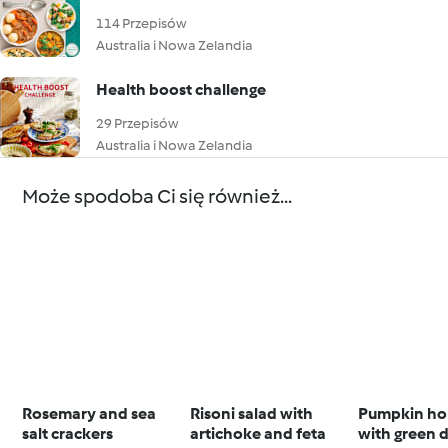
114 Przepisów
Australia i Nowa Zelandia
Health boost challenge
29 Przepisów
Australia i Nowa Zelandia
Może spodoba Ci się również...
Rosemary and sea
Risoni salad with
Pumpkin h
salt crackers
artichoke and feta
with green 