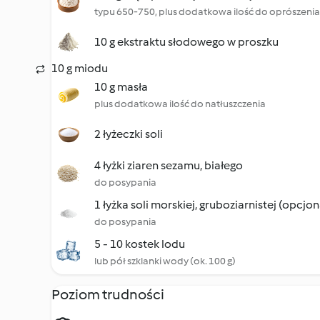
typu 650-750, plus dodatkowa ilość do oprószenia
10 g ekstraktu słodowego w proszku
10 g miodu
10 g masła
plus dodatkowa ilość do natłuszczenia
2 łyżeczki soli
4 łyżki ziaren sezamu, białego
do posypania
1 łyżka soli morskiej, gruboziarnistej (opcjon
do posypania
5 - 10 kostek lodu
lub pół szklanki wody (ok. 100 g)
Poziom trudności