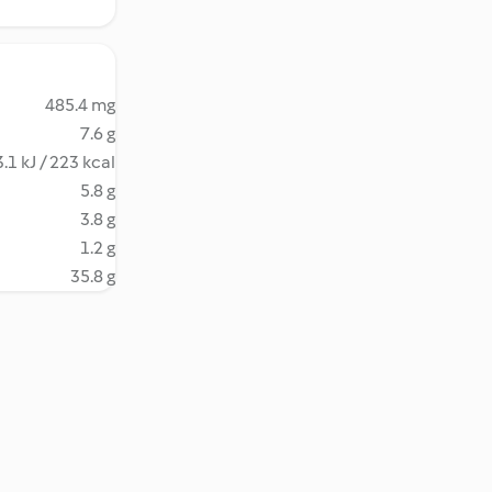
485.4 mg
7.6 g
.1 kJ / 223 kcal
5.8 g
3.8 g
1.2 g
35.8 g