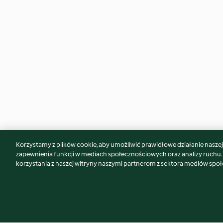
Korzystamy z plików cookie, aby umożliwić prawidłowe działanie naszej w
Może spodoba Ci się również...
zapewnienia funkcji w mediach społecznościowych oraz analizy ruchu
korzystania z naszej witryny naszymi partnerom z sektora mediów spo