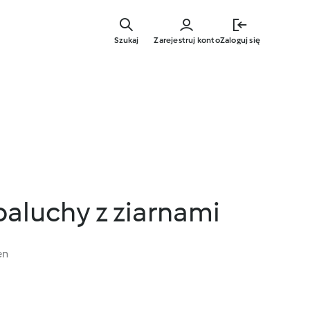
Przejdź
do
Szukaj
Zarejestruj konto
Zaloguj się
głównej
treści
aluchy z ziarnami
en