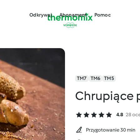
Odkrywaj
Abonament
Pomoc
TM7
TM6
TM5
Chrupiące p
4.8
28 oc
Przygotowanie 30 min