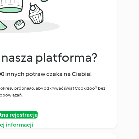
 nasza platforma?
00 innych potraw czeka na Ciebie!
ego okresu próbnego, aby odkrywać świat Cookidoo® bez
obowiązań.
tna rejestracja
ej informacji