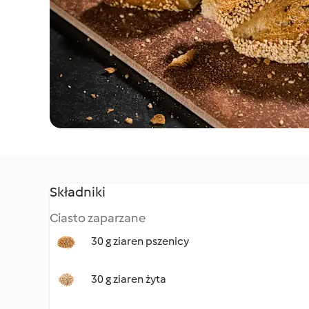
Składniki
Ciasto zaparzane
30 g ziaren pszenicy
30 g ziaren żyta