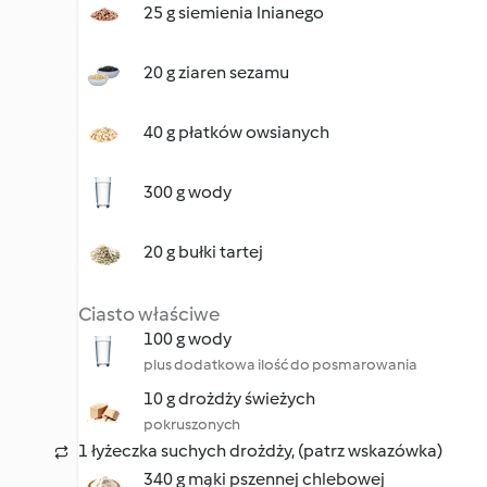
25 g siemienia lnianego
20 g ziaren sezamu
40 g płatków owsianych
300 g wody
20 g bułki tartej
Ciasto właściwe
100 g wody
plus dodatkowa ilość do posmarowania
10 g drożdży świeżych
pokruszonych
1 łyżeczka suchych drożdży, (patrz wskazówka)
340 g mąki pszennej chlebowej