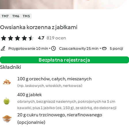
TM7
TM6
TM5
Owsianka korzenna z jabłkami
4.7
819 ocen
Przygotowanie 10 min
Czas całkowity 25 min
5 porcji
Bezpłatna rejestracja
Składniki
100 g orzechów, całych, mieszanych
(np. laskowych, włoskich, nerkowca)
400 g jabłek
obranych, bez gniazd nasiennych, pokrojonych na 3 cm
kawałki, plus 1 jabłko (ok. 150 g), ze skórką, do dekoracji
20 g cukru trzcinowego, nierafinowanego
(opcjonalnie)