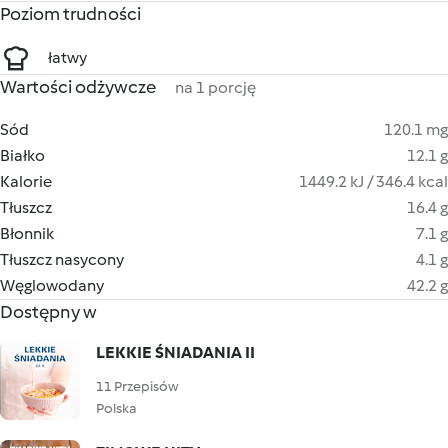
Poziom trudności
łatwy
Wartości odżywcze
na 1 porcję
Sód
120.1 mg
Białko
12.1 g
Kalorie
1449.2 kJ / 346.4 kcal
Tłuszcz
16.4 g
Błonnik
7.1 g
Tłuszcz nasycony
4.1 g
Węglowodany
42.2 g
Dostępny w
LEKKIE ŚNIADANIA II
11 Przepisów
Polska