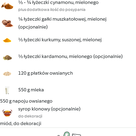
½ - ¾ łyżeczki cynamonu, mielonego
plus dodatkowa ilość do posypania
¼ łyżeczki gałki muszkatołowej, mielonej
(opcjonalnie)
½ łyżeczki kurkumy, suszonej, mielonej
½ łyżeczki kardamonu, mielonego (opcjonalnie)
120 g płatków owsianych
550 g mleka
550 g napoju owsianego
syrop klonowy (opcjonalnie)
do dekoracji
miód, do dekoracji