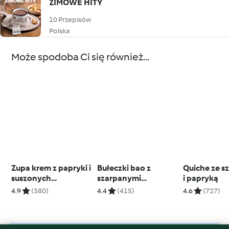
ZIMOWE HITY
10 Przepisów
Polska
Może spodoba Ci się również...
Zupa krem z papryki i
Bułeczki bao z
Quiche ze s
suszonych
szarpanymi
i papryką
pomidorów z
boczniakami BBQ i
4.9
(380)
4.4
(415)
4.6
(727)
gremolatą; Szybka
marynowaną cebulą
focaccia