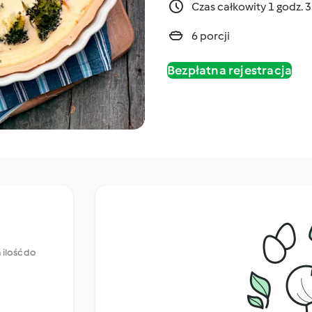
Czas całkowity 1 godz. 
6 porcji
Bezpłatna rejestracja
ilość do