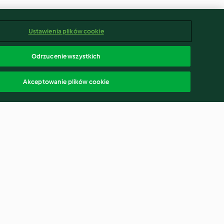
Ustawienia plików cookie
Odrzucenie wszystkich
Akceptowanie plików cookie
oli z
Lasagne z warzywami
dorami i
4.8
(986)