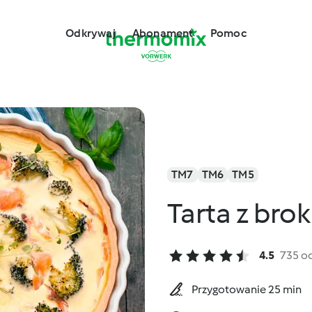
Odkrywaj
Abonament
Pomoc
TM7
TM6
TM5
Tarta z bro
4.5
735 o
Przygotowanie 25 min