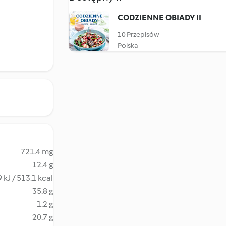
CODZIENNE OBIADY II
10 Przepisów
Polska
721.4 mg
12.4 g
 kJ / 513.1 kcal
35.8 g
1.2 g
20.7 g