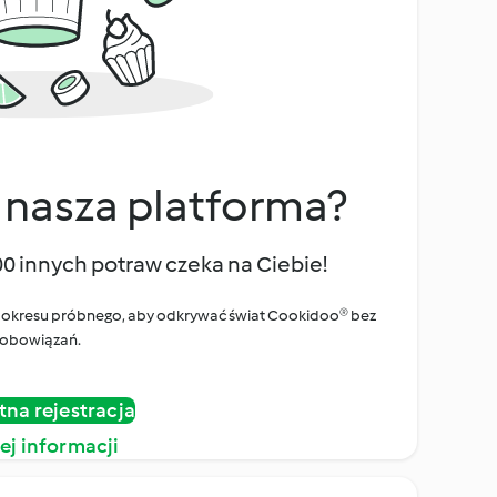
 nasza platforma?
00 innych potraw czeka na Ciebie!
ego okresu próbnego, aby odkrywać świat Cookidoo® bez
obowiązań.
tna rejestracja
ej informacji