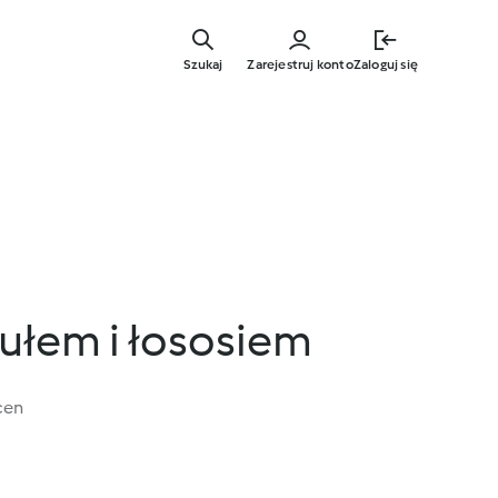
Przejdź
do
Szukaj
Zarejestruj konto
Zaloguj się
głównej
treści
kułem i łososiem
cen