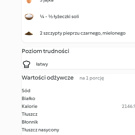
¼ - ½ łyżeczki soli
2 szczypty pieprzu czarnego, mielonego
Poziom trudności
łatwy
Wartości odżywcze
na 1 porcję
Sód
Białko
Kalorie
2146.9
Tłuszcz
Błonnik
Tłuszcz nasycony