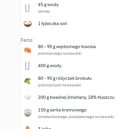
45 g wody
zimnej
1 łyżeczka soli
Farsz
80 - 90 g wędzonego łososia
pokrojonego na kawałki
400 g wody
80 - 90 g różyczek brokułu
pokrojonych na kawałki
200 g kwaśnej śmietany, 18% tłuszczu
150 g serka kremowego
śmietankowego, podzielonego na kawałki
3 jajka