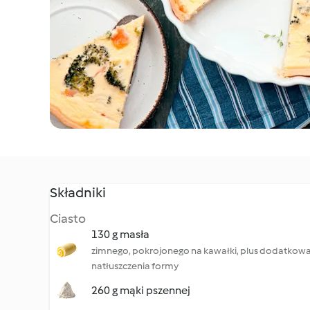
Składniki
Ciasto
130 g masła
zimnego, pokrojonego na kawałki, plus dodatkowa 
natłuszczenia formy
260 g mąki pszennej