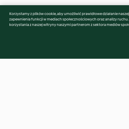
Korzystamy z plików cookie, aby umożliwić prawidłowe działanie naszej w
Może spodoba Ci się również...
zapewnienia funkcji w mediach społecznościowych oraz analizy ruchu
korzystania z naszej witryny naszymi partnerom z sektora mediów spo
Pudding czekoladowy z chia
Napar imbirowy
4.4
(1.4K)
4.8
(742)