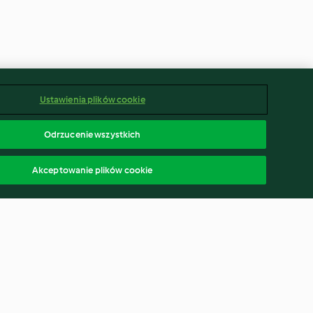
Ustawienia plików cookie
Odrzucenie wszystkich
Akceptowanie plików cookie
 z kaszy
Sos bazyliowo-musztardowy