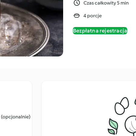
Czas całkowity 5 min
4 porcje
Bezpłatna rejestracja
o (opcjonalnie)