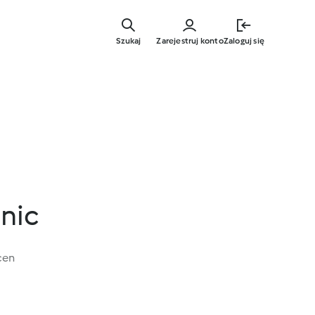
Przejdź
do
Szukaj
Zarejestruj konto
Zaloguj się
głównej
treści
nic
cen