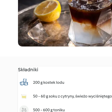
Składniki
200 g kostek lodu
50 - 60 g soku z cytryny, świeżo wyciśnięteg
500 - 600 g toniku