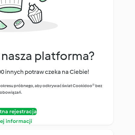
 nasza platforma?
00 innych potraw czeka na Ciebie!
ego okresu próbnego, aby odkrywać świat Cookidoo® bez
obowiązań.
tna rejestracja
ej informacji