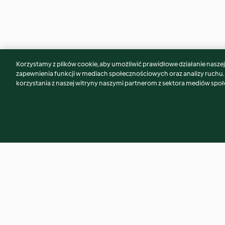
Korzystamy z plików cookie, aby umożliwić prawidłowe działanie naszej w
Może spodoba Ci się również...
zapewnienia funkcji w mediach społecznościowych oraz analizy ruchu
korzystania z naszej witryny naszymi partnerom z sektora mediów spo
Truskawkowe smoothie bowl
Podpłomyk alzacki