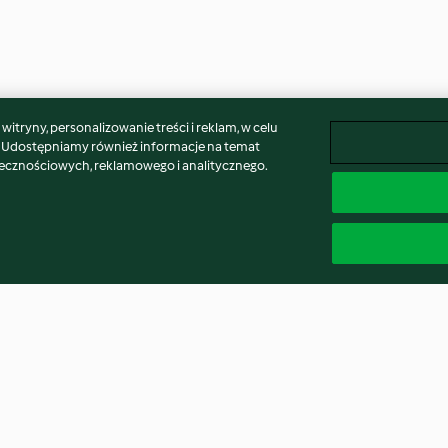
itryny, personalizowanie treści i reklam, w celu
. Udostępniamy również informacje na temat
łecznościowych, reklamowego i analitycznego.
 ze
Frittata ze szpinakiem na mące
Deser jagodowy