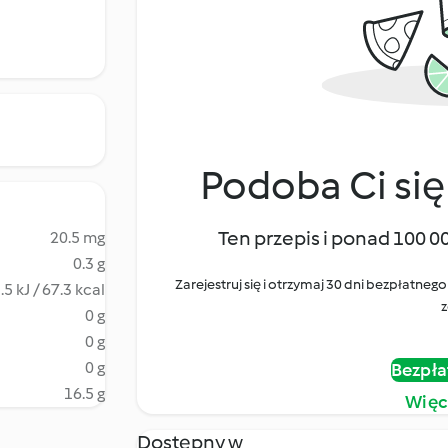
Podoba Ci się
Ten przepis i ponad 100 0
20.5 mg
0.3 g
Zarejestruj się i otrzymaj 30 dni bezpłatn
.5 kJ / 67.3 kcal
z
0 g
0 g
0 g
Bezpła
16.5 g
Więc
Dostępny w