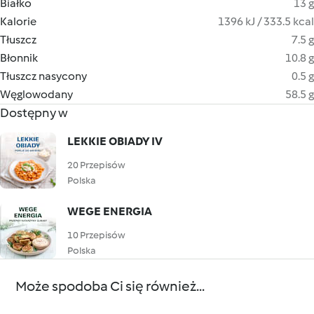
Białko
13 g
Kalorie
1396 kJ / 333.5 kcal
Tłuszcz
7.5 g
Błonnik
10.8 g
Tłuszcz nasycony
0.5 g
Węglowodany
58.5 g
Dostępny w
LEKKIE OBIADY IV
20 Przepisów
Polska
WEGE ENERGIA
10 Przepisów
Polska
Może spodoba Ci się również...