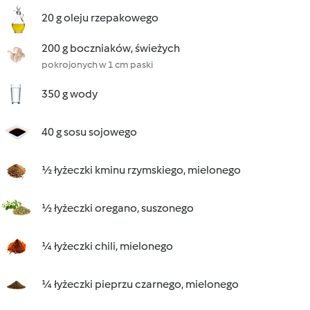
20 g oleju rzepakowego
200 g boczniaków, świeżych
pokrojonych w 1 cm paski
350 g wody
40 g sosu sojowego
½ łyżeczki kminu rzymskiego, mielonego
½ łyżeczki oregano, suszonego
¼ łyżeczki chili, mielonego
¼ łyżeczki pieprzu czarnego, mielonego