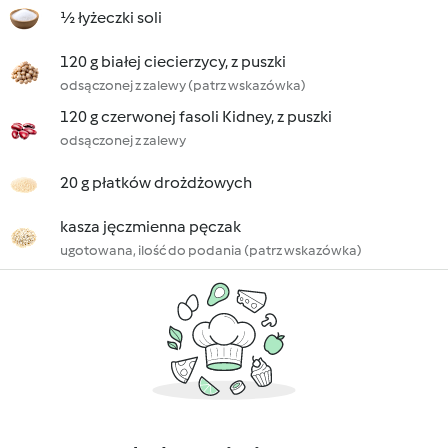
½ łyżeczki soli
120 g białej ciecierzycy, z puszki
odsączonej z zalewy (patrz wskazówka)
120 g czerwonej fasoli Kidney, z puszki
odsączonej z zalewy
20 g płatków drożdżowych
kasza jęczmienna pęczak
ugotowana, ilość do podania (patrz wskazówka)