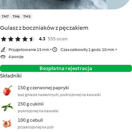
TM7
TM6
TM5
Gulasz z boczniaków z pęczakiem
4.3
555 ocen
Przygotowanie 15 min
Czas całkowity 1 godz. 10 min
4 porcje
Bezpłatna rejestracja
Składniki
150 g czerwonej papryki
bez gniazd nasiennych, pokrojonej na kawałki
250 g cukinii
pokrojonej na kawałki
100 g cebuli
przekrojonej na pół