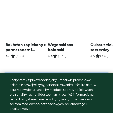
Bakłażan zapiekany z
Wegański sos
Gulasz z zie
parmezanem i
boloński
soczewicy
mozzarellą
4.6
(380)
4.4
(171)
4.5
(376)
Korzystamy z plików cookie, aby umożliwić prawidłowe
© Copyright 2026
działanie naszej witryny, personalizowanie treści i reklam, w
celu zapewnienia funkcji w mediach społecznościowych
Warunki korzystania
oraz analizy ruchu. Udostępniamy również informacje na
Polityka prywatności
temat korzystania z naszej witryny naszymi partnerom z
Disclaimer
sektora mediów społecznościowych, reklamowego i
analitycznego.
Znak wydawcy