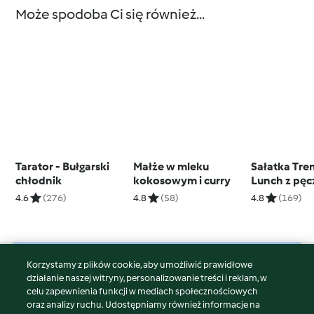
Może spodoba Ci się również...
Tarator - Bułgarski
Małże w mleku
Sałatka Tre
chłodnik
kokosowym i curry
Lunch z pęc
kaszą bulgur
4.6
(276)
4.8
(58)
4.8
(169)
soczewicą
Korzystamy z plików cookie, aby umożliwić prawidłowe
© Copyright 2026
działanie naszej witryny, personalizowanie treści i reklam, w
celu zapewnienia funkcji w mediach społecznościowych
Warunki korzystania
oraz analizy ruchu. Udostępniamy również informacje na
Polityka prywatności