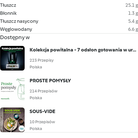
Tłuszcz
25.1 g
Błonnik
1.3 g
Tłuszcz nasycony
5.4 g
Węglowodany
6.6 g
Dostępny w
Kolekcja powitalna - 7 odsłon gotowania w urządzeniu Thermomix®
223 Przepisy
Polska
PROSTE POMYSŁY
214 Przepisów
Polska
SOUS-VIDE
10 Przepisów
Polska