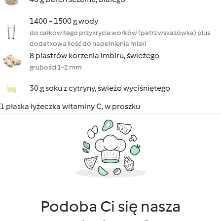
1400 - 1500 g wody
do całkowitego przykrycia worków (patrz wskazówka) plus
dodatkowa ilość do napełnienia miski
8 plastrów korzenia imbiru, świeżego
grubości 1-2 mm
30 g soku z cytryny, świeżo wyciśniętego
1 płaska łyżeczka witaminy C, w proszku
Podoba Ci się nasza