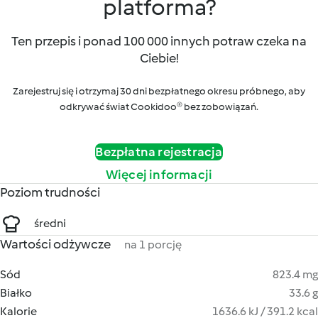
platforma?
Ten przepis i ponad 100 000 innych potraw czeka na
Ciebie!
Zarejestruj się i otrzymaj 30 dni bezpłatnego okresu próbnego, aby
odkrywać świat Cookidoo® bez zobowiązań.
Bezpłatna rejestracja
Więcej informacji
Poziom trudności
średni
Wartości odżywcze
na 1 porcję
Sód
823.4 mg
Białko
33.6 g
Kalorie
1636.6 kJ / 391.2 kcal