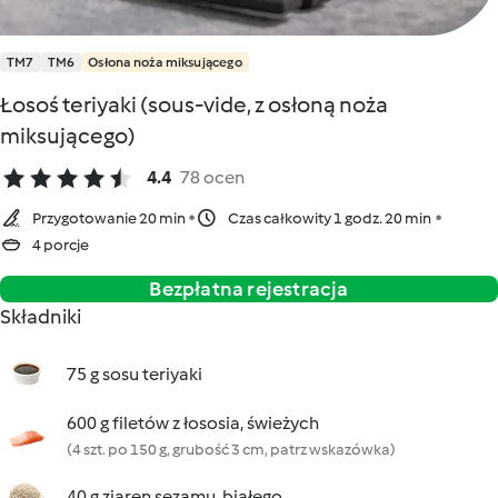
TM7
TM6
Osłona noża miksującego
Łosoś teriyaki (sous-vide, z osłoną noża
miksującego)
4.4
78 ocen
Przygotowanie 20 min
Czas całkowity 1 godz. 20 min
4 porcje
Bezpłatna rejestracja
Składniki
75 g sosu teriyaki
600 g filetów z łososia, świeżych
(4 szt. po 150 g, grubość 3 cm, patrz wskazówka)
40 g ziaren sezamu, białego