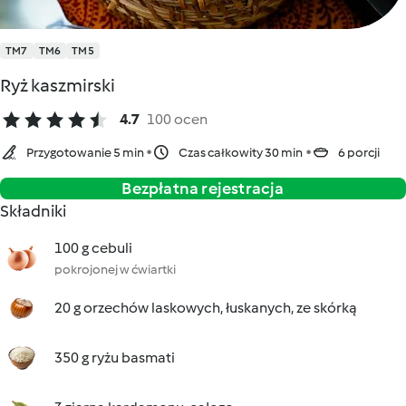
TM7
TM6
TM5
Ryż kaszmirski
4.7
100 ocen
Przygotowanie 5 min
Czas całkowity 30 min
6 porcji
Bezpłatna rejestracja
Składniki
100 g cebuli
pokrojonej w ćwiartki
20 g orzechów laskowych, łuskanych, ze skórką
350 g ryżu basmati