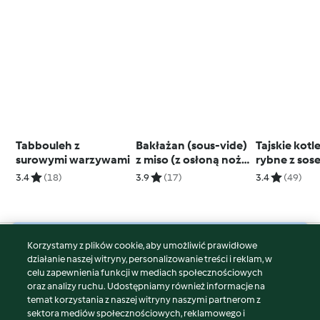
Tabbouleh z
Bakłażan (sous-vide)
Tajskie kotle
surowymi warzywami
z miso (z osłoną noża
rybne z sose
miksującego)
3.4
(18)
3.9
(17)
3.4
(49)
Korzystamy z plików cookie, aby umożliwić prawidłowe
© Copyright 2026
działanie naszej witryny, personalizowanie treści i reklam, w
celu zapewnienia funkcji w mediach społecznościowych
Warunki korzystania
oraz analizy ruchu. Udostępniamy również informacje na
Polityka prywatności
temat korzystania z naszej witryny naszymi partnerom z
Disclaimer
sektora mediów społecznościowych, reklamowego i