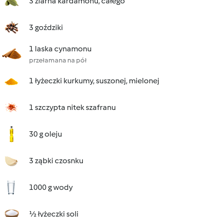
3 ziarna kardamonu, całego
3 goździki
1 laska cynamonu
przełamana na pół
1 łyżeczki kurkumy, suszonej, mielonej
1 szczypta nitek szafranu
30 g oleju
3 ząbki czosnku
1000 g wody
½ łyżeczki soli