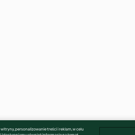
itryny, personalizowanie treści i reklam, w celu
. Udostępniamy również informacje na temat