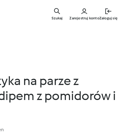
Przejdź
do
Szukaj
Zarejestruj konto
Zaloguj się
głównej
treści
zyka na parze z
dipem z pomidorów i
en