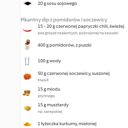
20 g sosu sojowego
Pikantny dip z pomidorów i soczewicy
15 - 20 g czerwonej papryczki chili, świeżej
bez gniazd nasiennych, pokrojonej na kawałki
400 g pomidorów, z puszki
100 g wody
50 g czerwonej soczewicy, suszonej
Melvit
15 g miodu
płynnego
15 g musztardy
np. sarepskiej
1 łyżeczka kurkumy, mielonej