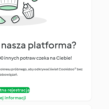
 nasza platforma?
00 innych potraw czeka na Ciebie!
ego okresu próbnego, aby odkrywać świat Cookidoo® bez
obowiązań.
tna rejestracja
ej informacji