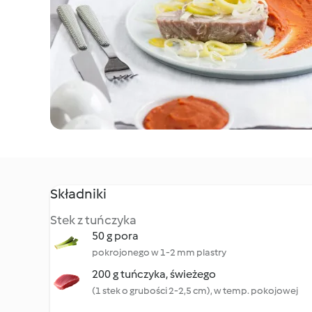
Składniki
Stek z tuńczyka
50 g pora
pokrojonego w 1-2 mm plastry
200 g tuńczyka, świeżego
(1 stek o grubości 2-2,5 cm), w temp. pokojowej