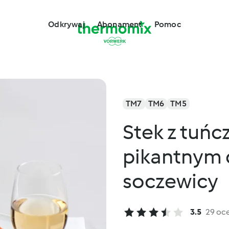
Odkrywaj
Abonament
Pomoc
TM7
TM6
TM5
Stek z tuńc
pikantnym 
soczewicy
3.5
29 oc