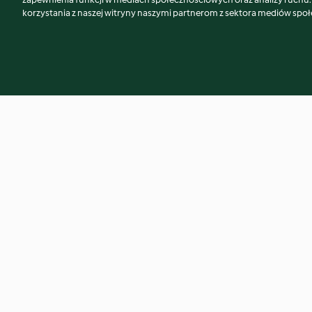
korzystania z naszej witryny naszymi partnerom z sektora mediów spo
Łosoś w sosie imbirowym z
Kurczak w sosie sa
orzechami nerkowca
4.5
(244)
4.4
(120)
© Copyright 2026