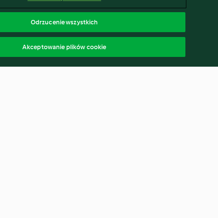
Odrzucenie wszystkich
Akceptowanie plików cookie
rutem i
Bataty faszerowane jajkiem z
sałatką ze szpinaku
3.9
(197)