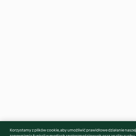
Korzystamy z plików cookie, aby umożliwić prawidłowe działanie naszej w
Może spodoba Ci się również...
zapewnienia funkcji w mediach społecznościowych oraz analizy ruchu