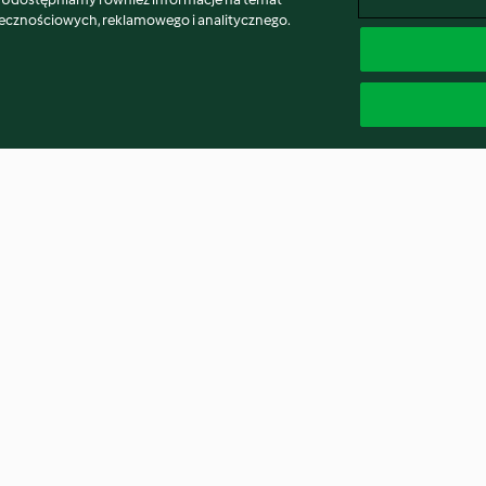
łecznościowych, reklamowego i analitycznego.
tay
Małże w mleku kokosowym i
Sałatka z grejpf
curry
szparagami
4.8
(58)
3.9
(105)