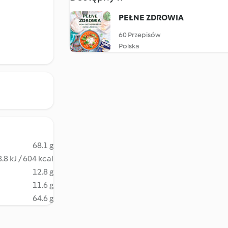
PEŁNE ZDROWIA
60 Przepisów
Polska
68.1 g
.8 kJ / 604 kcal
12.8 g
11.6 g
64.6 g