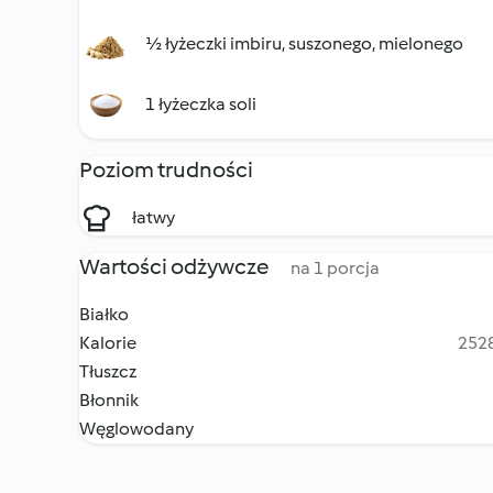
½ łyżeczki imbiru, suszonego, mielonego
1 łyżeczka soli
Poziom trudności
łatwy
Wartości odżywcze
na 1 porcja
Białko
Kalorie
2528
Tłuszcz
Błonnik
Węglowodany