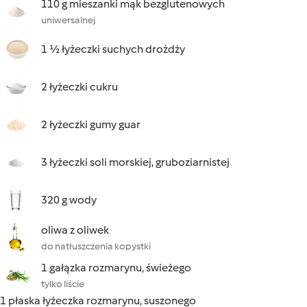
110 g mieszanki mąk bezglutenowych
uniwersalnej
1 ½ łyżeczki suchych drożdży
2 łyżeczki cukru
2 łyżeczki gumy guar
3 łyżeczki soli morskiej, gruboziarnistej
320 g wody
oliwa z oliwek
do natłuszczenia kopystki
1 gałązka rozmarynu, świeżego
tylko liście
1 płaska łyżeczka rozmarynu, suszonego