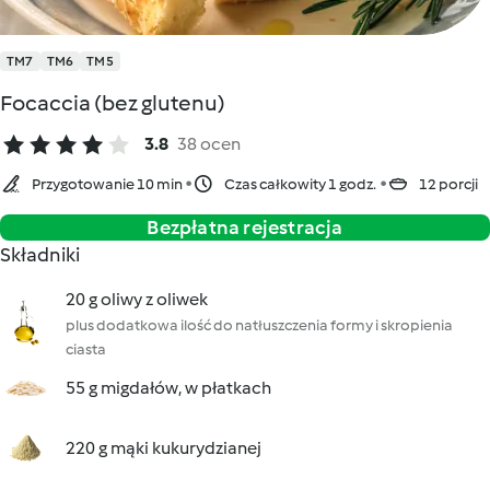
TM7
TM6
TM5
Focaccia (bez glutenu)
3.8
38 ocen
Przygotowanie 10 min
Czas całkowity 1 godz.
12 porcji
Bezpłatna rejestracja
Składniki
20 g oliwy z oliwek
plus dodatkowa ilość do natłuszczenia formy i skropienia
ciasta
55 g migdałów, w płatkach
220 g mąki kukurydzianej