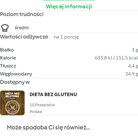
Więcej informacji
Poziom trudności
średni
Wartości odżywcze
na 1 porcję
Białko
3 g
Kalorie
633.8 kJ / 151.5 kcal
Tłuszcz
4.4 g
Węglowodany
24.9 g
Dostępny w
DIETA BEZ GLUTENU
10 Przepisów
Polska
Może spodoba Ci się również...