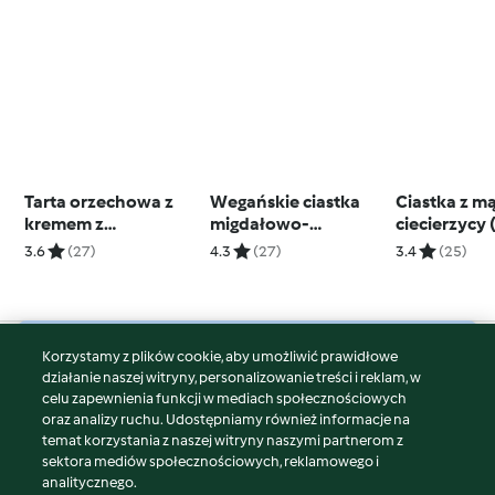
Tarta orzechowa z
Wegańskie ciastka
Ciastka z mą
kremem z
migdałowo-
ciecierzycy 
nerkowców
kokosowe
3.6
(27)
4.3
(27)
3.4
(25)
Korzystamy z plików cookie, aby umożliwić prawidłowe
© Copyright 2026
działanie naszej witryny, personalizowanie treści i reklam, w
celu zapewnienia funkcji w mediach społecznościowych
Warunki korzystania
oraz analizy ruchu. Udostępniamy również informacje na
Polityka prywatności
temat korzystania z naszej witryny naszymi partnerom z
Disclaimer
sektora mediów społecznościowych, reklamowego i
analitycznego.
Znak wydawcy