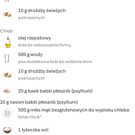
10 g drożdży świeżych
pokruszonych
Chleb
olej rzepakowy
ilość do natłuszczenia formy
500 g wody
plus dodatkowa ilość do zwilżenia dłoni
10 g drożdży świeżych
pokruszonych
20 g łusek babki płesznik (psyllium)
20 g nasion babki płesznik (psyllium)
500 g miks mąk bezglutenowych do wypieku chleba
Schär Mix B®
1 łyżeczka soli