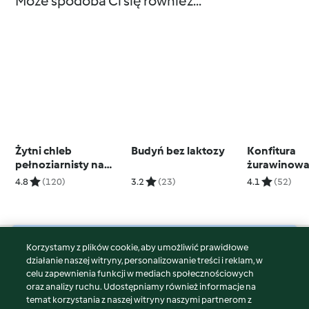
Może spodoba Ci się również...
Żytni chleb
Budyń bez laktozy
Konfitura
pełnoziarnisty na
żurawinowa 
zakwasie z suszonymi
serów
4.8
(120)
3.2
(23)
4.1
(52)
śliwkami
Korzystamy z plików cookie, aby umożliwić prawidłowe
© Copyright 2026
działanie naszej witryny, personalizowanie treści i reklam, w
celu zapewnienia funkcji w mediach społecznościowych
Warunki korzystania
oraz analizy ruchu. Udostępniamy również informacje na
Polityka prywatności
temat korzystania z naszej witryny naszymi partnerom z