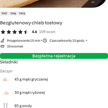
TM7
TM6
TM5
Bezglutenowy chleb tostowy
4.6
109 ocen
Przygotowanie 15 min
Czas całkowity 15 godz.
20 kromek
Bezpłatna rejestracja
Składniki
Zaczyn
45 g mąki gryczanej
30 g mąki ryżowej
85 g wody