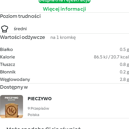
Więcej informacji
Poziom trudności
średni
Wartości odżywcze
na 1 kromkę
Białko
0.5 g
Kalorie
86.5 kJ / 20.7 kcal
Tłuszcz
0.8 g
Błonnik
0.2 g
Węglowodany
2.8 g
Dostępny w
PIECZYWO
9 Przepisów
Polska