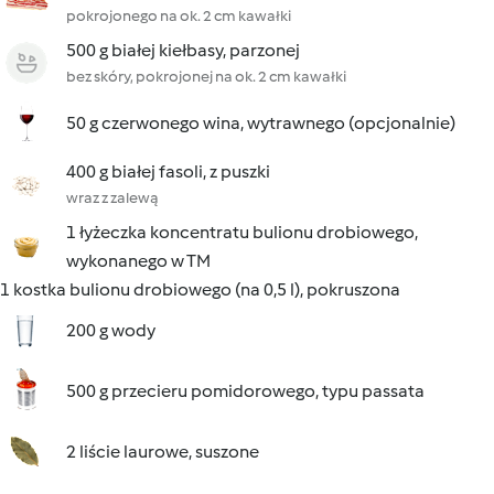
pokrojonego na ok. 2 cm kawałki
500 g białej kiełbasy, parzonej
bez skóry, pokrojonej na ok. 2 cm kawałki
50 g czerwonego wina, wytrawnego (opcjonalnie)
400 g białej fasoli, z puszki
wraz z zalewą
1 łyżeczka koncentratu bulionu drobiowego,
wykonanego w TM
1 kostka bulionu drobiowego (na 0,5 l), pokruszona
200 g wody
500 g przecieru pomidorowego, typu passata
2 liście laurowe, suszone