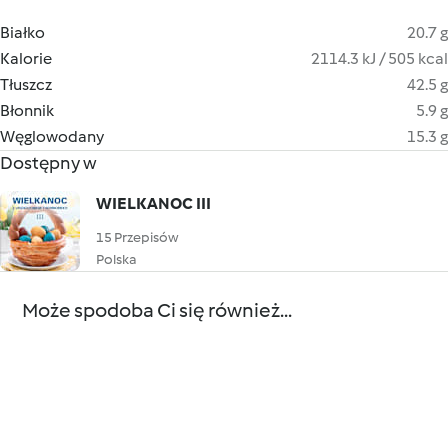
Białko
20.7 g
Kalorie
2114.3 kJ / 505 kcal
Tłuszcz
42.5 g
Błonnik
5.9 g
Węglowodany
15.3 g
Dostępny w
WIELKANOC III
15 Przepisów
Polska
Może spodoba Ci się również...