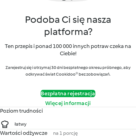
Podoba Ci się nasza
platforma?
Ten przepis i ponad 100 000 innych potraw czeka na
Ciebie!
Zarejestruj się i otrzymaj 30 dni bezpłatnego okresu próbnego, aby
odkrywać świat Cookidoo® bez zobowiązań.
Bezpłatna rejestracja
Więcej informacji
Poziom trudności
łatwy
Wartości odżywcze
na 1 porcję