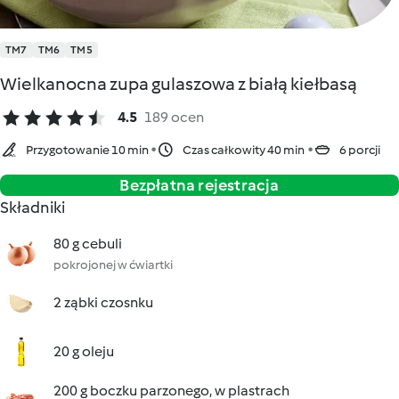
TM7
TM6
TM5
Wielkanocna zupa gulaszowa z białą kiełbasą
4.5
189 ocen
Przygotowanie 10 min
Czas całkowity 40 min
6 porcji
Bezpłatna rejestracja
Składniki
80 g cebuli
pokrojonej w ćwiartki
2 ząbki czosnku
20 g oleju
200 g boczku parzonego, w plastrach