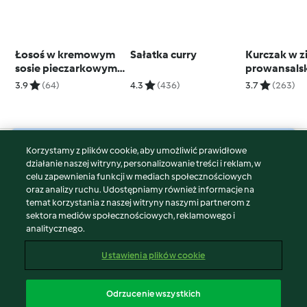
Łosoś w kremowym
Sałatka curry
Kurczak w z
sosie pieczarkowym z
prowansalsk
ziemniakami (w stacji
ryżem i
3.9
(64)
4.3
(436)
3.7
(263)
Thermomix Friend®)
brzoskwini
Korzystamy z plików cookie, aby umożliwić prawidłowe
© Copyright 2026
działanie naszej witryny, personalizowanie treści i reklam, w
celu zapewnienia funkcji w mediach społecznościowych
Warunki korzystania
oraz analizy ruchu. Udostępniamy również informacje na
Polityka prywatności
temat korzystania z naszej witryny naszymi partnerom z
Disclaimer
sektora mediów społecznościowych, reklamowego i
analitycznego.
Znak wydawcy
Pliki cookie
Ustawienia plików cookie
Zgłoś treść
Odstąp od umowy
Odrzucenie wszystkich
Oświadczenie o dostępności