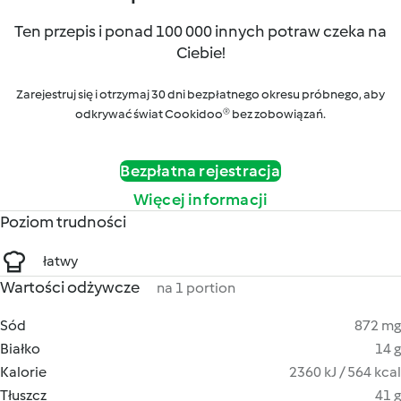
Ten przepis i ponad 100 000 innych potraw czeka na
Ciebie!
Zarejestruj się i otrzymaj 30 dni bezpłatnego okresu próbnego, aby
odkrywać świat Cookidoo® bez zobowiązań.
Bezpłatna rejestracja
Więcej informacji
Poziom trudności
łatwy
Wartości odżywcze
na 1 portion
Sód
872 mg
Białko
14 g
Kalorie
2360 kJ / 564 kcal
Tłuszcz
41 g