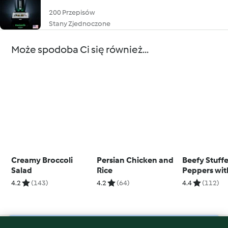
200 Przepisów
Stany Zjednoczone
Może spodoba Ci się również...
Creamy Broccoli
Persian Chicken and
Beefy Stuff
Salad
Rice
Peppers wi
Sauce
4.2
(143)
4.2
(64)
4.4
(112)