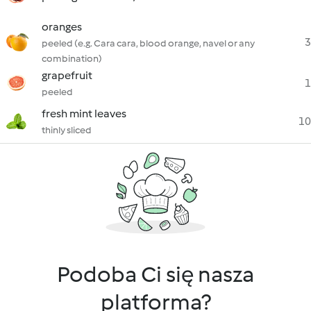
oranges
3
peeled (e.g. Cara cara, blood orange, navel or any
combination)
grapefruit
1
peeled
fresh mint leaves
10
thinly sliced
Podoba Ci się nasza
platforma?