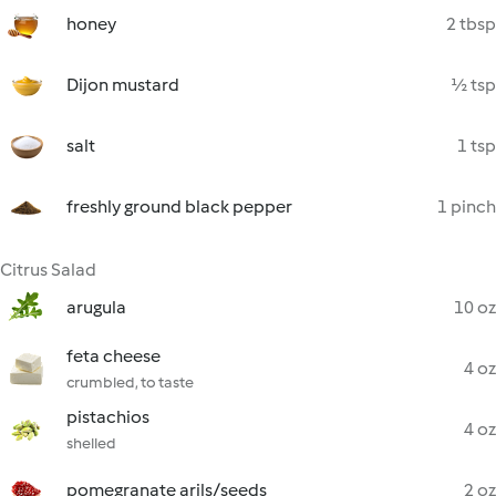
honey
2 tbsp
Dijon mustard
½ tsp
salt
1 tsp
freshly ground black pepper
1 pinch
Citrus Salad
arugula
10 oz
feta cheese
4 oz
crumbled, to taste
pistachios
4 oz
shelled
pomegranate arils/seeds
2 oz