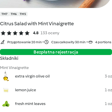
TM7
TM6
TM5
Citrus Salad with Mint Vinaigrette
4.8
133 oceny
Przygotowanie 20 min
Czas całkowity 30 min
4 portions
Bezpłatna rejestracja
Składniki
Mint Vinaigrette
extra virgin olive oil
3 oz
lemon juice
1 oz
fresh mint leaves
1 oz