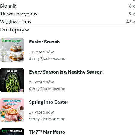
Błonnik
8 g
Tłuszcz nasycony
9 g
Węglowodany
43 g
Dostępny w
Easter Brunch
11 Przepisów
Stany Zjednoczone
Every Season is a Healthy Season
20 Przepisów
Stany Zjednoczone
Spring Into Easter
17 Przepisów
Stany Zjednoczone
TM7™ Manifesto