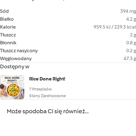
Sód
394 mg
Białko
4.2 g
Kalorie
959.5 kJ / 229.3 kcal
Tłuszcz
2 g
Błonnik
0.8 g
Tłuszcz nasycony
0.2 g
Węglowodany
47.3 g
Dostępny w
Rice Done Right!
7 Przepisów
Stany Zjednoczone
Może spodoba Ci się również...