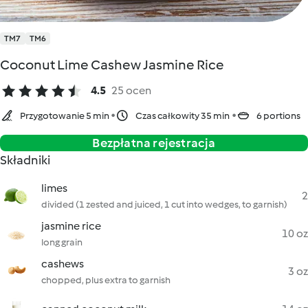
TM7
TM6
Coconut Lime Cashew Jasmine Rice
4.5
25 ocen
Przygotowanie 5 min
Czas całkowity 35 min
6 portions
Bezpłatna rejestracja
Składniki
limes
2
divided (1 zested and juiced, 1 cut into wedges, to garnish)
jasmine rice
10 oz
long grain
cashews
3 oz
chopped, plus extra to garnish