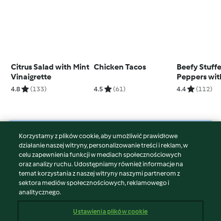
Citrus Salad with Mint
Chicken Tacos
Beefy Stuff
Vinaigrette
Peppers wi
Sauce
4.8
(133)
4.5
(61)
4.4
(112)
Korzystamy z plików cookie, aby umożliwić prawidłowe
© Copyright 2026
działanie naszej witryny, personalizowanie treści i reklam, w
celu zapewnienia funkcji w mediach społecznościowych
Warunki korzystania
oraz analizy ruchu. Udostępniamy również informacje na
Polityka prywatności
temat korzystania z naszej witryny naszymi partnerom z
Disclaimer
sektora mediów społecznościowych, reklamowego i
analitycznego.
Znak wydawcy
Pliki cookie
Ustawienia plików cookie