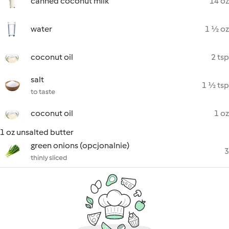
canned coconut milk
14 oz
water
1 ½ oz
coconut oil
2 tsp
salt
1 ½ tsp
to taste
coconut oil
1 oz
1 oz unsalted butter
green onions (opcjonalnie)
3
thinly sliced