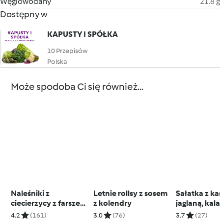
Węglowodany
21.8 g
Dostępny w
KAPUSTY I SPÓŁKA
10 Przepisów
Polska
Może spodoba Ci się również...
Naleśniki z
Letnie rollsy z sosem
Sałatka z ka
ciecierzycy z farszem
z kolendry
jaglaną, kal
z suszonych
szpinakiem 
4.2
(161)
3.0
(76)
3.7
(27)