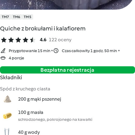
TM7
TM6
TM5
Quiche z brokułami i kalafiorem
4.6
122 oceny
Przygotowanie 15 min
Czas całkowity 1 godz. 50 min
4 porcje
Bezpłatna rejestracja
Składniki
Spód z kruchego ciasta
200 g mąki pszennej
100 g masła
schłodzonego, pokrojonego na kawałki
40 g wody