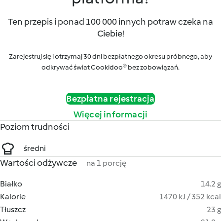
Ten przepis i ponad 100 000 innych potraw czeka na
Ciebie!
Zarejestruj się i otrzymaj 30 dni bezpłatnego okresu próbnego, aby
odkrywać świat Cookidoo® bez zobowiązań.
Bezpłatna rejestracja
Więcej informacji
Poziom trudności
średni
Wartości odżywcze
na 1 porcję
Białko
14.2 g
Kalorie
1470 kJ / 352 kcal
Tłuszcz
23 g