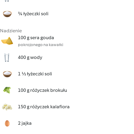
¾ łyżeczki soli
Nadzienie
100 g sera gouda
pokrojonego na kawałki
400 g wody
1 ½ łyżeczki soli
100 g różyczek brokułu
150 g różyczek kalafiora
2 jajka