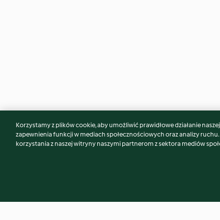
Korzystamy z plików cookie, aby umożliwić prawidłowe działanie naszej w
Może spodoba Ci się również...
zapewnienia funkcji w mediach społecznościowych oraz analizy ruchu
korzystania z naszej witryny naszymi partnerom z sektora mediów spo