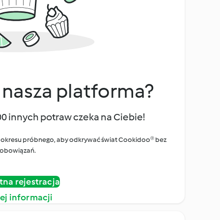
 nasza platforma?
00 innych potraw czeka na Ciebie!
ego okresu próbnego, aby odkrywać świat Cookidoo® bez
obowiązań.
tna rejestracja
ej informacji