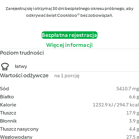
Zarejestruj się i otrzymaj 30 dni bezpłatnego okresu próbnego, aby
odkrywać świat Cookidoo® bez zobowiązań.
Bezpłatna rejestracja
Więcej informacji
Poziom trudności
łatwy
Wartości odżywcze
na 1 porcję
Sód
5410.7 mg
Białko
6.6 g
Kalorie
1232.9 kJ / 294.7 kcal
Tłuszcz
17.9 g
Błonnik
3.9 g
Tłuszcz nasycony
4.4 g
Węglowodany
27.5 g