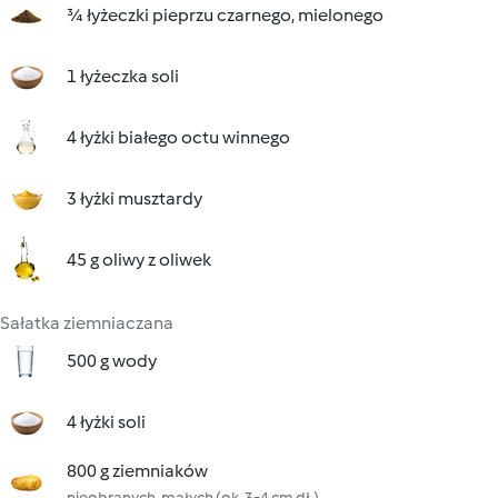
¾ łyżeczki pieprzu czarnego, mielonego
1 łyżeczka soli
4 łyżki białego octu winnego
3 łyżki musztardy
45 g oliwy z oliwek
Sałatka ziemniaczana
500 g wody
4 łyżki soli
800 g ziemniaków
nieobranych, małych (ok. 3-4 cm dł.)