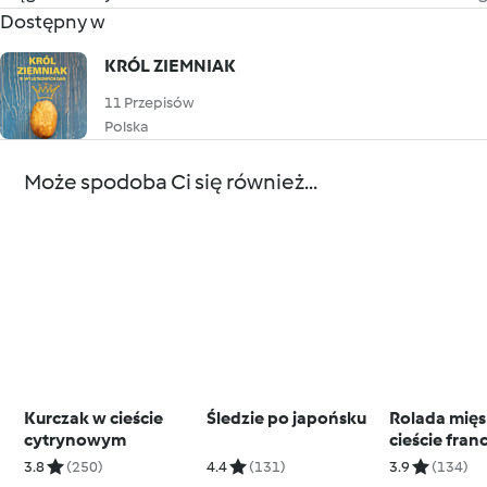
Dostępny w
KRÓL ZIEMNIAK
11 Przepisów
Polska
Może spodoba Ci się również...
Kurczak w cieście
Śledzie po japońsku
Rolada mię
cytrynowym
cieście fran
3.8
(250)
4.4
(131)
3.9
(134)