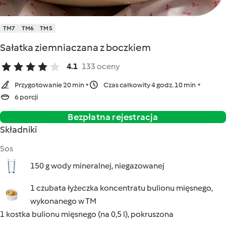
TM7
TM6
TM5
Sałatka ziemniaczana z boczkiem
4.1
133 oceny
Przygotowanie 20 min
Czas całkowity 4 godz. 10 min
6 porcji
Bezpłatna rejestracja
Składniki
Sos
150 g wody mineralnej, niegazowanej
1 czubata łyżeczka koncentratu bulionu mięsnego,
wykonanego w TM
1 kostka bulionu mięsnego (na 0,5 l), pokruszona