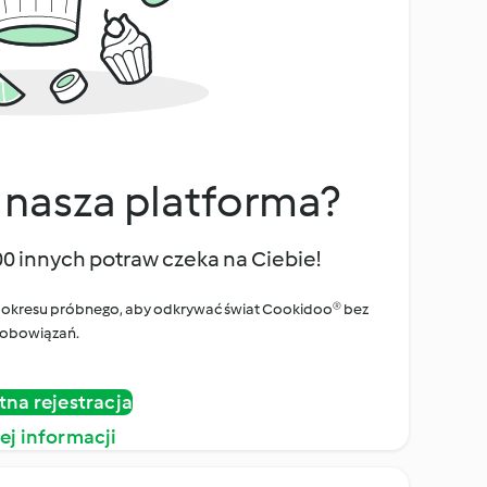
 nasza platforma?
00 innych potraw czeka na Ciebie!
ego okresu próbnego, aby odkrywać świat Cookidoo® bez
obowiązań.
tna rejestracja
ej informacji