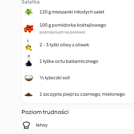
Sałatka
120 g mieszanki młodych sałat
100 g pomidorka koktajlowego
pokrojonych na połówki
2 - 3 łyżki oliwy z oliwek
1 łyżka octu balsamicznego
½ łyżeczki soli
1 szczypta pieprzu czarnego, mielonego
Poziom trudności
łatwy