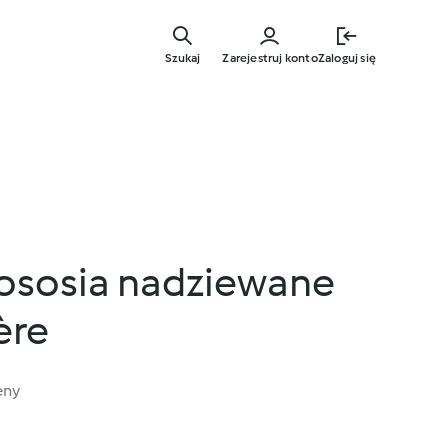
Przejdź
do
Szukaj
Zarejestruj konto
Zaloguj się
głównej
treści
 łososia nadziewane
ère
eny