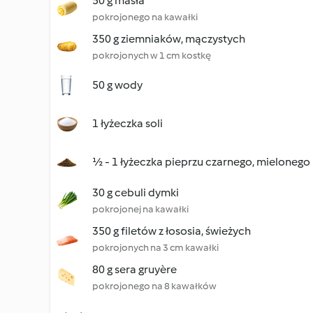
50 g masła
pokrojonego na kawałki
350 g ziemniaków, mączystych
pokrojonych w 1 cm kostkę
50 g wody
1 łyżeczka soli
½ - 1 łyżeczka pieprzu czarnego, mielonego
30 g cebuli dymki
pokrojonej na kawałki
350 g filetów z łososia, świeżych
pokrojonych na 3 cm kawałki
80 g sera gruyère
pokrojonego na 8 kawałków