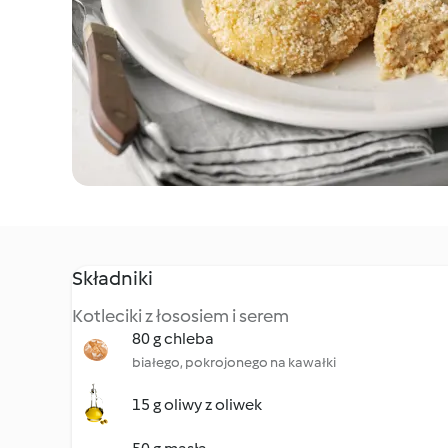
Składniki
Kotleciki z łososiem i serem
80 g chleba
białego, pokrojonego na kawałki
15 g oliwy z oliwek