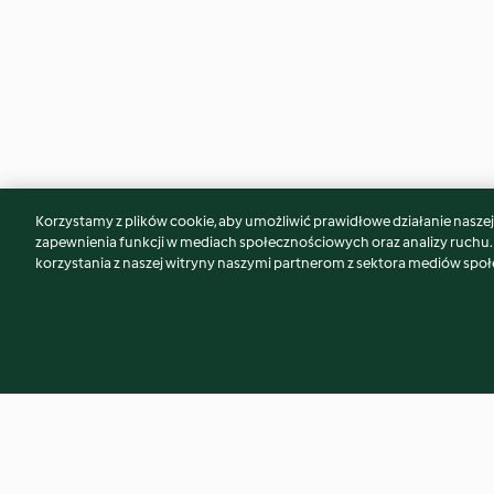
Korzystamy z plików cookie, aby umożliwić prawidłowe działanie naszej w
Może spodoba Ci się również...
zapewnienia funkcji w mediach społecznościowych oraz analizy ruchu
korzystania z naszej witryny naszymi partnerom z sektora mediów spo