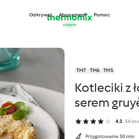
Odkrywaj
Abonament
Pomoc
TM7
TM6
TM5
Kotleciki z
serem gruy
4.2
54 oc
Przygotowanie 30 min