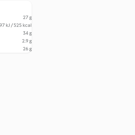
27 g
97 kJ / 525 kcal
34 g
2.9 g
26 g