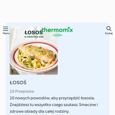
Przejdź
Menu
Szukaj
do
głównej
treści
ŁOSOŚ
10 Przepisów
10 nowych powodów, aby przyrządzić łososia.
Znajdziesz tu wszystko czego szukasz. Smaczne i
zdrowe obiady dla całej rodziny.