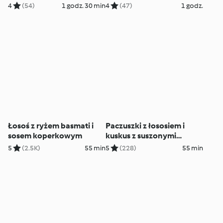
gruyère
w parmezanie
4
(54)
1 godz. 30 min
4
(47)
1 godz.
Łosoś z ryżem basmati i
Paczuszki z łososiem i
sosem koperkowym
kuskus z suszonymi
pomidorami
5
(2.5K)
55 min
5
(228)
55 min