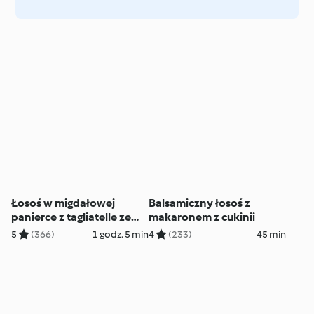
Łosoś w migdałowej
Balsamiczny łosoś z
panierce z tagliatelle ze
makaronem z cukinii
szparagami
5
(366)
1 godz. 5 min
4
(233)
45 min