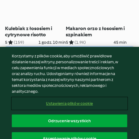
Kulebiak z łososiem i
Makaron orzo z łososiem i
cytrynowe risotto
szpinakiem
5
(159)
1 godz. 10 min
5
(1.9K)
45 min
Korzystamy z plików cookie, aby umożliwić prawidłowe
© Copyright 2026
działanie naszej witryny, personalizowanie treści i reklam, w
celu zapewnienia funkcji w mediach społecznościowych
Warunki korzystania
oraz analizy ruchu. Udostępniamy również informacje na
Polityka prywatności
temat korzystania z naszej witryny naszymi partnerom z
Disclaimer
sektora mediów społecznościowych, reklamowego i
analitycznego.
Znak wydawcy
Pliki cookie
Ustawienia plików cookie
Zgłoś treść
Odstąp od umowy
Odrzucenie wszystkich
Oświadczenie o dostępności
polski
Akceptowanie plików cookie