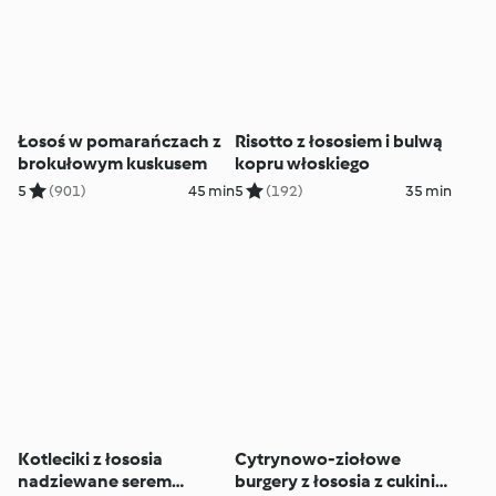
Łosoś w pomarańczach z
Risotto z łososiem i bulwą
brokułowym kuskusem
kopru włoskiego
5
(901)
45 min
5
(192)
35 min
Kotleciki z łososia
Cytrynowo-ziołowe
nadziewane serem
burgery z łososia z cukinią