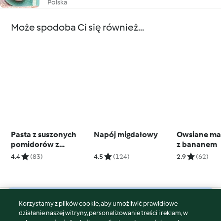
Polska
Może spodoba Ci się również...
Pasta z suszonych
Napój migdałowy
Owsiane man
pomidorów z
z bananem
karczochami
4.4
(83)
4.5
(124)
2.9
(62)
Korzystamy z plików cookie, aby umożliwić prawidłowe
© Copyright 2026
działanie naszej witryny, personalizowanie treści i reklam, w