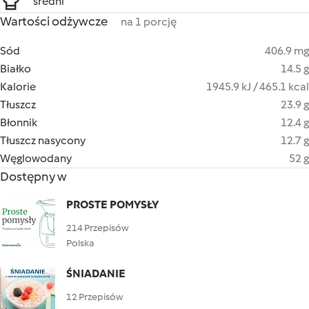
średni
Wartości odżywcze
na 1 porcję
Sód
406.9 mg
Białko
14.5 g
Kalorie
1945.9 kJ / 465.1 kcal
Tłuszcz
23.9 g
Błonnik
12.4 g
Tłuszcz nasycony
12.7 g
Węglowodany
52 g
Dostępny w
PROSTE POMYSŁY
214 Przepisów
Polska
ŚNIADANIE
12 Przepisów