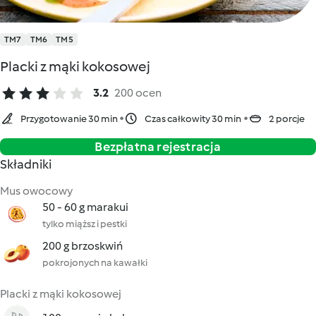
TM7
TM6
TM5
Placki z mąki kokosowej
3.2
200 ocen
Przygotowanie 30 min
Czas całkowity 30 min
2 porcje
Bezpłatna rejestracja
Składniki
Mus owocowy
50 - 60 g marakui
tylko miąższ i pestki
200 g brzoskwiń
pokrojonych na kawałki
Placki z mąki kokosowej