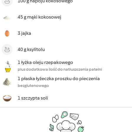
100 g napoju kokosowego
45 g mąki kokosowej
3 jajka
40 g ksylitolu
1 łyżka oleju rzepakowego
plus dodatkowa ilość do natłuszczenia patelni
1 płaska łyżeczka proszku do pieczenia
bezglutenowego
1 szczypta soli