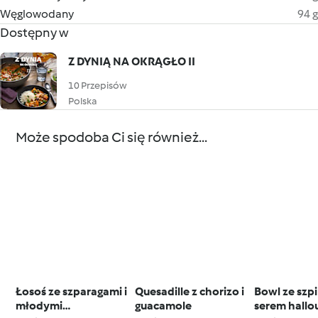
Węglowodany
94 g
Dostępny w
Z DYNIĄ NA OKRĄGŁO II
10 Przepisów
Polska
Może spodoba Ci się również...
Łosoś ze szparagami i
Quesadille z chorizo i
Bowl ze szp
młodymi
guacamole
serem hallo