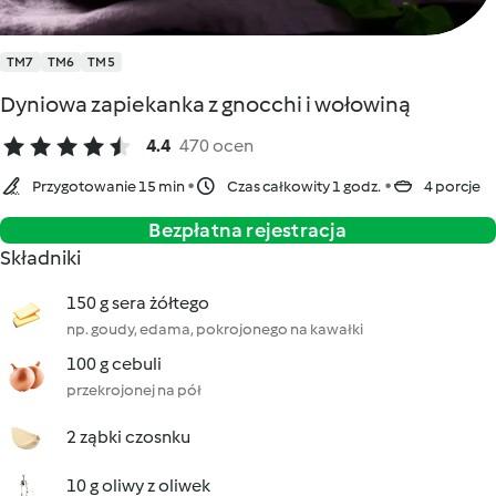
TM7
TM6
TM5
Dyniowa zapiekanka z gnocchi i wołowiną
4.4
470 ocen
Przygotowanie 15 min
Czas całkowity 1 godz.
4 porcje
Bezpłatna rejestracja
Składniki
150 g sera żółtego
np. goudy, edama, pokrojonego na kawałki
100 g cebuli
przekrojonej na pół
2 ząbki czosnku
10 g oliwy z oliwek