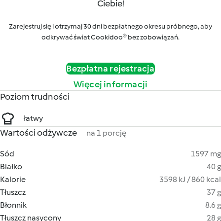
Ciebie!
Zarejestruj się i otrzymaj 30 dni bezpłatnego okresu próbnego, aby
odkrywać świat Cookidoo® bez zobowiązań.
Bezpłatna rejestracja
Więcej informacji
Poziom trudności
łatwy
Wartości odżywcze
na 1 porcję
Sód
1597 mg
Białko
40 g
Kalorie
3598 kJ / 860 kcal
Tłuszcz
37 g
Błonnik
8.6 g
Tłuszcz nasycony
28 g