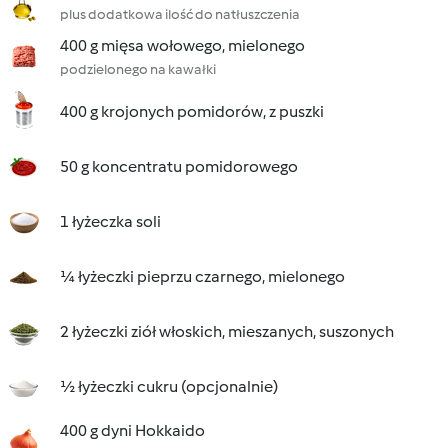
plus dodatkowa ilość do natłuszczenia
400 g mięsa wołowego, mielonego
podzielonego na kawałki
400 g krojonych pomidorów, z puszki
50 g koncentratu pomidorowego
1 łyżeczka soli
¼ łyżeczki pieprzu czarnego, mielonego
2 łyżeczki ziół włoskich, mieszanych, suszonych
½ łyżeczki cukru (opcjonalnie)
400 g dyni Hokkaido