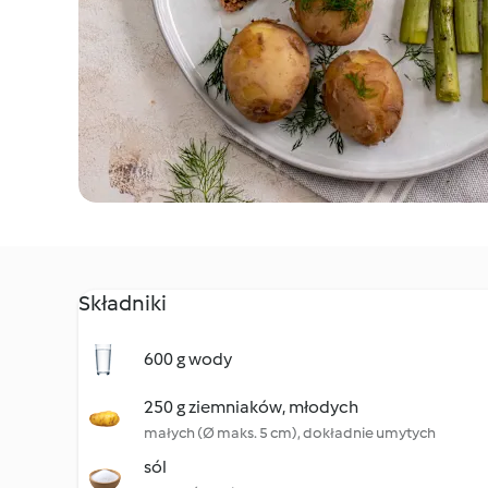
Składniki
600 g wody
250 g ziemniaków, młodych
małych (Ø maks. 5 cm), dokładnie umytych
sól