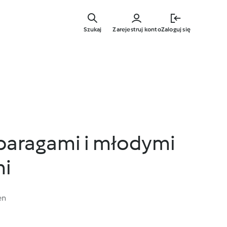
Przejdź
do
Szukaj
Zarejestruj konto
Zaloguj się
głównej
treści
zparagami i młodymi
mi
en