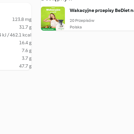
Wakacyjne przepisy BeDiet 
123.8 mg
20 Przepisów
31.7 g
Polska
 kJ / 462.1 kcal
16.4 g
7.6 g
3.7 g
47.7 g