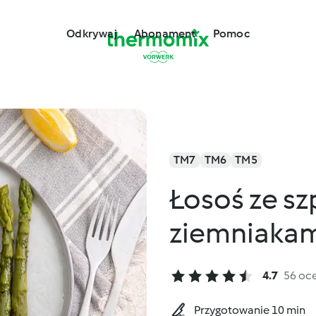
Odkrywaj
Abonament
Pomoc
TM7
TM6
TM5
Łosoś ze s
ziemniaka
4.7
56 oc
Przygotowanie 10 min