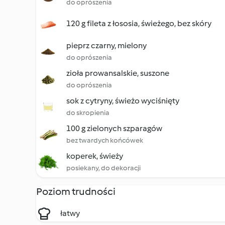
do oprószenia
120 g fileta z łososia, świeżego, bez skóry
pieprz czarny, mielony
do oprószenia
zioła prowansalskie, suszone
do oprószenia
sok z cytryny, świeżo wyciśnięty
do skropienia
100 g zielonych szparagów
bez twardych końcówek
koperek, świeży
posiekany, do dekoracji
Poziom trudności
łatwy