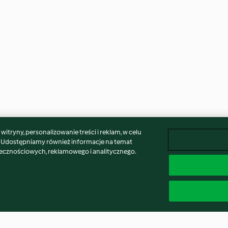
itryny, personalizowanie treści i reklam, w celu
. Udostępniamy również informacje na temat
łecznościowych, reklamowego i analitycznego.