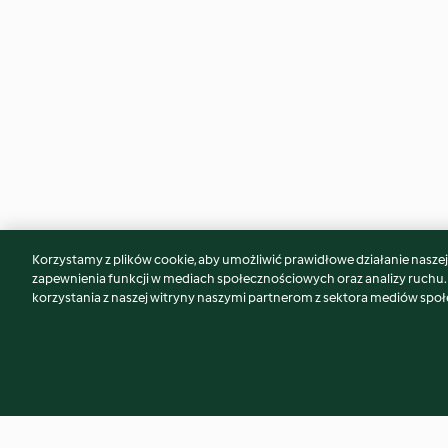
Korzystamy z plików cookie, aby umożliwić prawidłowe działanie naszej w
Może spodoba Ci się również...
zapewnienia funkcji w mediach społecznościowych oraz analizy ruchu
korzystania z naszej witryny naszymi partnerom z sektora mediów spo