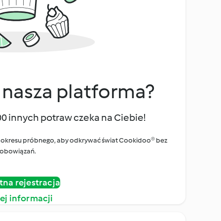
 nasza platforma?
00 innych potraw czeka na Ciebie!
ego okresu próbnego, aby odkrywać świat Cookidoo® bez
obowiązań.
tna rejestracja
ej informacji