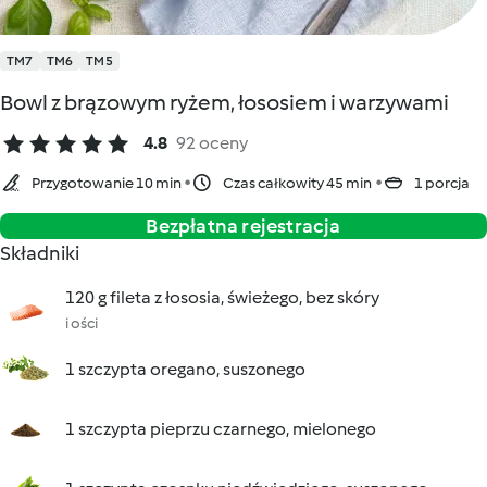
TM7
TM6
TM5
Bowl z brązowym ryżem, łososiem i warzywami
4.8
92 oceny
Przygotowanie 10 min
Czas całkowity 45 min
1 porcja
Bezpłatna rejestracja
Składniki
120 g fileta z łososia, świeżego, bez skóry
i ości
1 szczypta oregano, suszonego
1 szczypta pieprzu czarnego, mielonego