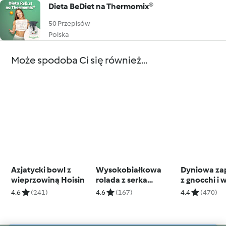
Dieta BeDiet na Thermomix®
50 Przepisów
Polska
Może spodoba Ci się również...
Azjatycki bowl z
Wysokobiałkowa
Dyniowa za
wieprzowiną Hoisin
rolada z serka
z gnocchi i
wiejskiego z indykiem
4.6
(241)
4.6
(167)
4.4
(470)
i pieczarkami