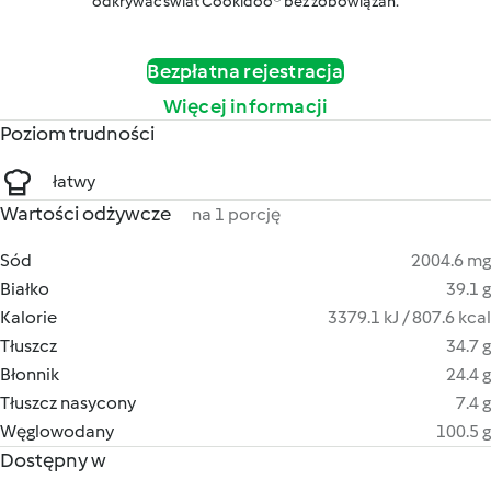
odkrywać świat Cookidoo® bez zobowiązań.
Bezpłatna rejestracja
Więcej informacji
Poziom trudności
łatwy
Wartości odżywcze
na 1 porcję
Sód
2004.6 mg
Białko
39.1 g
Kalorie
3379.1 kJ / 807.6 kcal
Tłuszcz
34.7 g
Błonnik
24.4 g
Tłuszcz nasycony
7.4 g
Węglowodany
100.5 g
Dostępny w