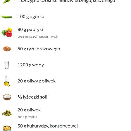
1 szczypta czosnku niedźwiedziego, suszonego
100 g ogórka
80 g papryki
bez gniazd nasiennych
50 g ryżu brązowego
1200 g wody
20 g oliwy z oliwek
½ łyżeczki soli
20 g oliwek
bez pestek
30 g kukurydzy, konserwowej