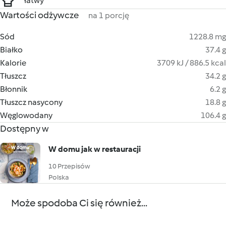
łatwy
Wartości odżywcze
na 1 porcję
Sód
1228.8 mg
Białko
37.4 g
Kalorie
3709 kJ / 886.5 kcal
Tłuszcz
34.2 g
Błonnik
6.2 g
Tłuszcz nasycony
18.8 g
Węglowodany
106.4 g
Dostępny w
W domu jak w restauracji
10 Przepisów
Polska
Może spodoba Ci się również...