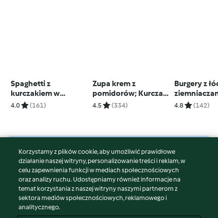
Spaghetti z
Zupa krem z
Burgery z ł
kurczakiem w
pomidorów; Kurczak
ziemniaczan
kremowym sosie
z warzywnym ryżem
czosnkowy
4.0
(161)
4.5
(334)
4.8
(142)
brokułowym
majonezem
Korzystamy z plików cookie, aby umożliwić prawidłowe
© Copyright 2026
działanie naszej witryny, personalizowanie treści i reklam, w
celu zapewnienia funkcji w mediach społecznościowych
Warunki korzystania
oraz analizy ruchu. Udostępniamy również informacje na
Polityka prywatności
temat korzystania z naszej witryny naszymi partnerom z
Disclaimer
sektora mediów społecznościowych, reklamowego i
analitycznego.
Znak wydawcy