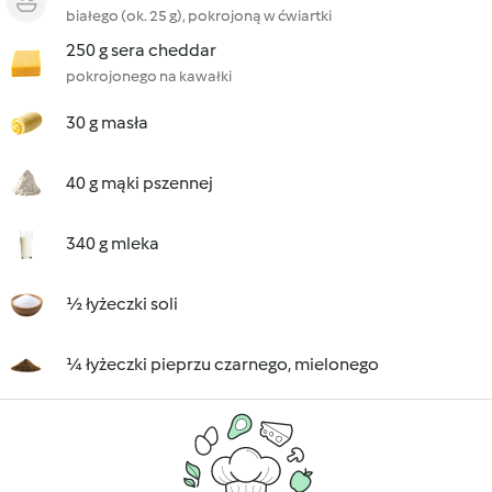
białego (ok. 25 g), pokrojoną w ćwiartki
250 g sera cheddar
pokrojonego na kawałki
30 g masła
40 g mąki pszennej
340 g mleka
½ łyżeczki soli
¼ łyżeczki pieprzu czarnego, mielonego