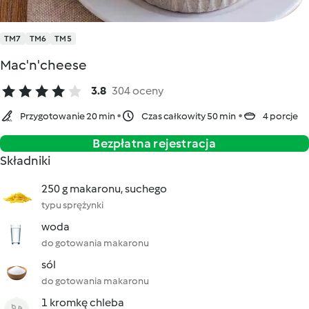
TM7
TM6
TM5
Mac'n'cheese
3.8
304 oceny
Przygotowanie 20 min
Czas całkowity 50 min
4 porcje
Bezpłatna rejestracja
Składniki
250 g makaronu, suchego
typu sprężynki
woda
do gotowania makaronu
sól
do gotowania makaronu
1 kromkę chleba