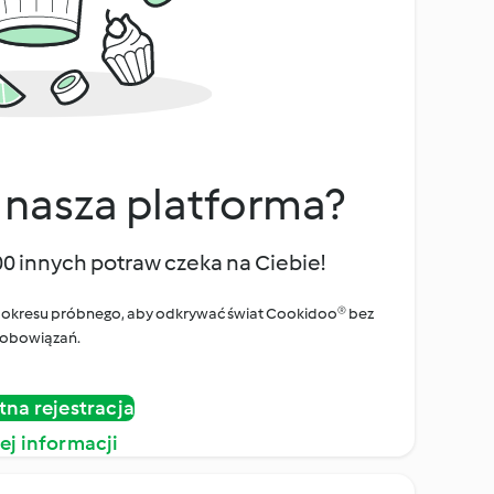
 nasza platforma?
00 innych potraw czeka na Ciebie!
ego okresu próbnego, aby odkrywać świat Cookidoo® bez
obowiązań.
tna rejestracja
ej informacji