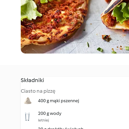
Składniki
Ciasto na pizzę
400 g mąki pszennej
200 g wody
letniej