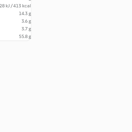
28 kJ / 413 kcal
14.3 g
3.6 g
3.7 g
55.8 g