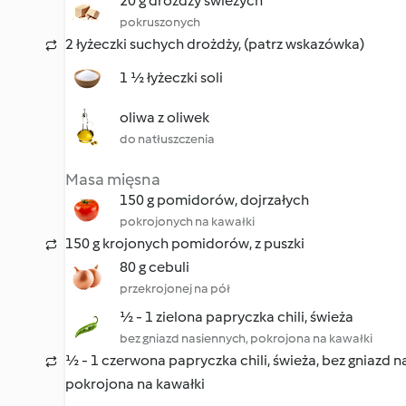
20 g drożdży świeżych
pokruszonych
2 łyżeczki suchych drożdży, (patrz wskazówka)
1 ½ łyżeczki soli
oliwa z oliwek
do natłuszczenia
Masa mięsna
150 g pomidorów, dojrzałych
pokrojonych na kawałki
150 g krojonych pomidorów, z puszki
80 g cebuli
przekrojonej na pół
½ - 1 zielona papryczka chili, świeża
bez gniazd nasiennych, pokrojona na kawałki
½ - 1 czerwona papryczka chili, świeża, bez gniazd n
pokrojona na kawałki