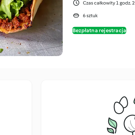
Czas całkowity 1 godz. 
6 sztuk
Bezpłatna rejestracja