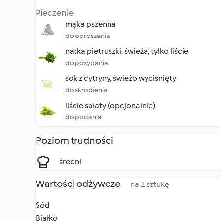
Pieczenie
mąka pszenna
do oprószenia
natka pietruszki, świeża, tylko liście
do posypania
sok z cytryny, świeżo wyciśnięty
do skropienia
liście sałaty (opcjonalnie)
do podania
Poziom trudności
średni
Wartości odżywcze
na 1 sztukę
Sód
Białko