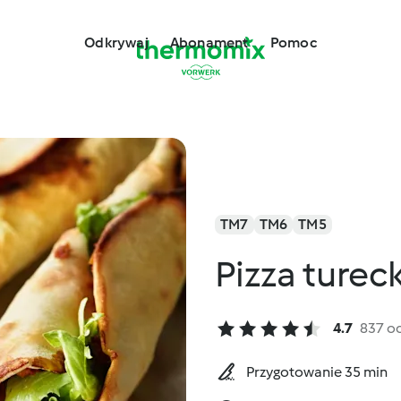
Odkrywaj
Abonament
Pomoc
TM7
TM6
TM5
Pizza ture
4.7
837 o
Przygotowanie 35 min