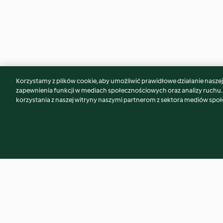
Korzystamy z plików cookie, aby umożliwić prawidłowe działanie naszej w
Może spodoba Ci się również...
zapewnienia funkcji w mediach społecznościowych oraz analizy ruchu
korzystania z naszej witryny naszymi partnerom z sektora mediów spo