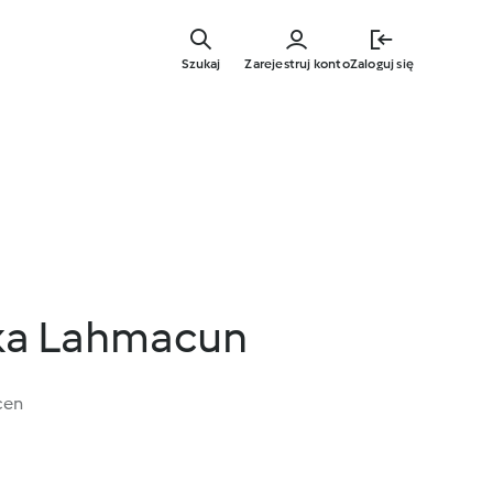
Przejdź
do
Szukaj
Zarejestruj konto
Zaloguj się
głównej
treści
cka Lahmacun
cen