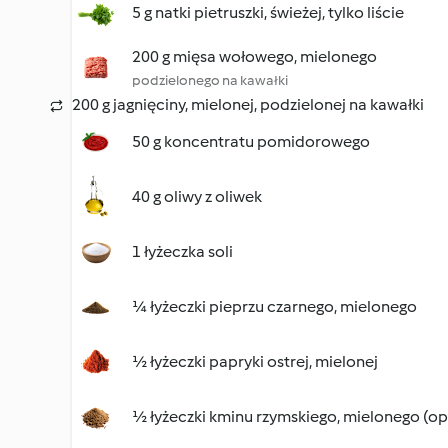
5 g natki pietruszki, świeżej, tylko liście
200 g mięsa wołowego, mielonego
podzielonego na kawałki
200 g jagnięciny, mielonej, podzielonej na kawałki
50 g koncentratu pomidorowego
40 g oliwy z oliwek
1 łyżeczka soli
¼ łyżeczki pieprzu czarnego, mielonego
½ łyżeczki papryki ostrej, mielonej
½ łyżeczki kminu rzymskiego, mielonego (op