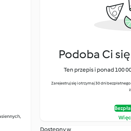
Podoba Ci się
Ten przepis i ponad 100 0
Zarejestruj się i otrzymaj 30 dni bezpłatn
z
Bezpła
asiennych,
Więc
Dostępny w