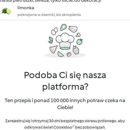
natka pietruszki, świeża, tylko liście, do dekoracji
limonka
pokrojona w ósemki, do skropienia
Podoba Ci się nasza
platforma?
Ten przepis i ponad 100 000 innych potraw czeka na
Ciebie!
Zarejestruj się i otrzymaj 30 dni bezpłatnego okresu próbnego, aby
odkrywać świat Cookidoo® bez zobowiązań.