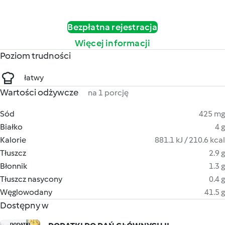
Bezpłatna rejestracja
Więcej informacji
Poziom trudności
łatwy
Wartości odżywcze
na 1 porcję
Sód
425 mg
Białko
4 g
Kalorie
881.1 kJ / 210.6 kcal
Tłuszcz
2.9 g
Błonnik
1.3 g
Tłuszcz nasycony
0.4 g
Węglowodany
41.5 g
Dostępny w