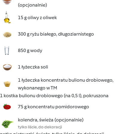
(opcjonalnie)
15 g oliwy z oliwek
300 g ryżu białego, długoziarnistego
850 g wody
1 łyżeczka soli
1 łyżeczka koncentratu bulionu drobiowego,
wykonanego w TM
1 kostka bulionu drobiowego (na 0,5 l), pokruszona
75 g koncentratu pomidorowego
kolendra, świeża (opcjonalnie)
tylko liście, do dekoracji