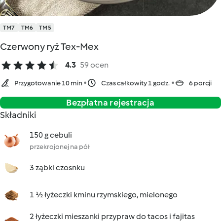
TM7
TM6
TM5
Czerwony ryż Tex-Mex
4.3
59 ocen
Przygotowanie 10 min
Czas całkowity 1 godz.
6 porcji
Bezpłatna rejestracja
Składniki
150 g cebuli
przekrojonej na pół
3 ząbki czosnku
1 ½ łyżeczki kminu rzymskiego, mielonego
2 łyżeczki mieszanki przypraw do tacos i fajitas