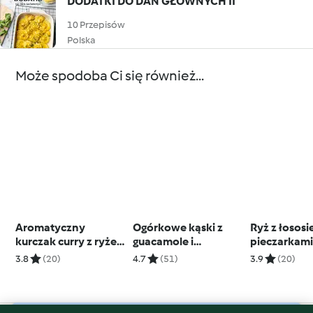
DODATKI DO DAŃ GŁÓWNYCH II
10 Przepisów
Polska
Może spodoba Ci się również...
Aromatyczny
Ogórkowe kąski z
Ryż z łososi
kurczak curry z ryżem
guacamole i
pieczarkam
i sałatką
krewetkami
3.8
(20)
4.7
(51)
3.9
(20)