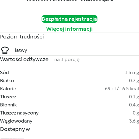
Bezpłatna rejestracja
Więcej informacji
Poziom trudności
łatwy
Wartości odżywcze
na 1 porcję
Sód
1.5 mg
Białko
0.7 g
Kalorie
69 kJ / 16.5 kcal
Tłuszcz
0.1 g
Błonnik
0.4 g
Tłuszcz nasycony
0 g
Węglowodany
3.6 g
Dostępny w