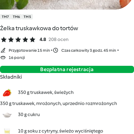
TM7
TM6
TM5
Żelka truskawkowa do tortów
4.8
208 ocen
Przygotowanie 15 min
Czas całkowity 3 godz. 45 min
16 porcji
Bezpłatna rejestracja
Składniki
350 g truskawek, świeżych
350 g truskawek, mrożonych, uprzednio rozmrożonych
30 g cukru
10 g soku z cytryny, świeżo wyciśniętego