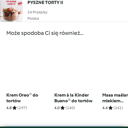
PYSZNE TORTY II
24 Przepisy
Polska
Może spodoba Ci się również...
Krem Oreo® do
Krem à la Kinder
Masa maślan
tortów
Bueno® do tortów
mlekiem
skondenso
4.8
(197)
4.0
(140)
4.4
(241)
dekoracji t