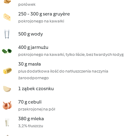
połówek
250 - 300 g sera gruyère
pokrojonego na kawałki
500 g wody
400 g jarmużu
pokrojonego na kawałki, tylko liście, bez twardych łodyg
30 g masła
plus dodatkowa ilość do natłuszczenia naczynia
żaroodpornego
1 ząbek czosnku
70 g cebuli
przekrojonej na pół
380 g mleka
3,2% tłuszczu