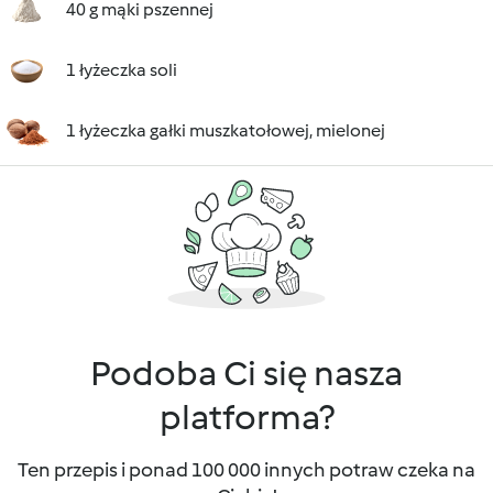
40 g mąki pszennej
1 łyżeczka soli
1 łyżeczka gałki muszkatołowej, mielonej
Podoba Ci się nasza
platforma?
Ten przepis i ponad 100 000 innych potraw czeka na