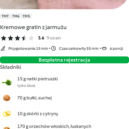
TM7
TM6
TM5
Kremowe gratin z jarmużu
3.6
9 ocen
Przygotowanie 15 min
Czas całkowity 55 min
6 porcji
Bezpłatna rejestracja
Składniki
15 g natki pietruszki
tylko liście
70 g bułki, suchej
10 g skórki z cytryny
170 g orzechów włoskich, łuskanych