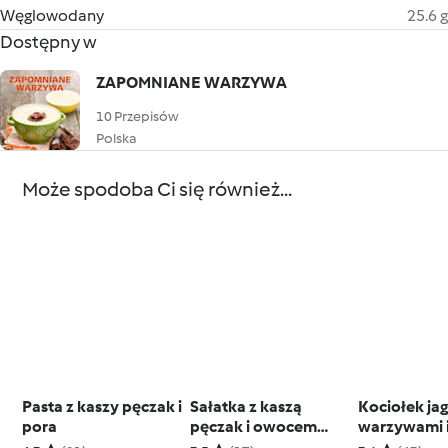
Węglowodany
25.6 g
Dostępny w
ZAPOMNIANE WARZYWA
10 Przepisów
Polska
Może spodoba Ci się również...
Pasta z kaszy pęczak i
Sałatka z kaszą
Kociołek jag
pora
pęczak i owocem
warzywami 
granatu
kiełbaskami