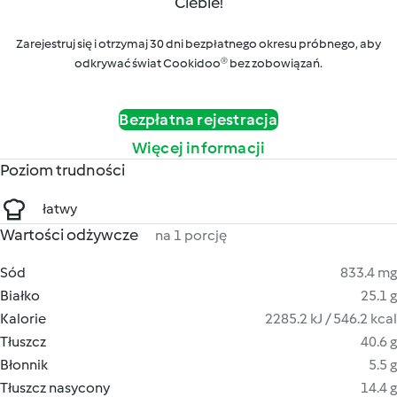
Ciebie!
Zarejestruj się i otrzymaj 30 dni bezpłatnego okresu próbnego, aby
odkrywać świat Cookidoo® bez zobowiązań.
Bezpłatna rejestracja
Więcej informacji
Poziom trudności
łatwy
Wartości odżywcze
na 1 porcję
Sód
833.4 mg
Białko
25.1 g
Kalorie
2285.2 kJ / 546.2 kcal
Tłuszcz
40.6 g
Błonnik
5.5 g
Tłuszcz nasycony
14.4 g