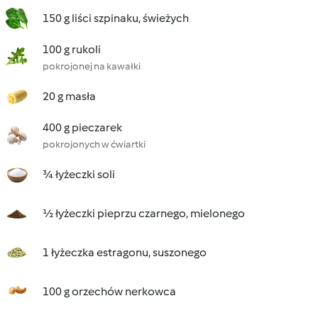
150 g liści szpinaku, świeżych
100 g rukoli
pokrojonej na kawałki
20 g masła
400 g pieczarek
pokrojonych w ćwiartki
¾ łyżeczki soli
½ łyżeczki pieprzu czarnego, mielonego
1 łyżeczka estragonu, suszonego
100 g orzechów nerkowca