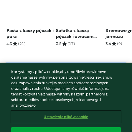
Pasta z kaszy pęczak i
Sałatka z kaszą
Kremowe gra
pora
pęczak i owocem
jarmużu
granatu
4.3
(21)
3.5
(17)
3.6
(9)
Korzystamy z plików cookie, aby umożliwić prawidłowe
© Copyright 2026
działanie naszej witryny, personalizowanie treści i reklam, w
celu zapewnienia funkcji w mediach społecznościowych
Warunki korzystania
oraz analizy ruchu. Udostępniamy również informacje na
Polityka prywatności
temat korzystania z naszej witryny naszymi partnerom z
Disclaimer
sektora mediów społecznościowych, reklamowego i
analitycznego.
Znak wydawcy
Pliki cookie
Ustawienia plików cookie
Zgłoś treść
Odstąp od umowy