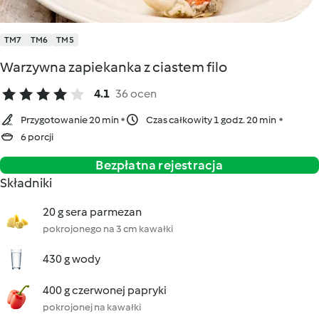
TM7
TM6
TM5
Warzywna zapiekanka z ciastem filo
4.1
36 ocen
Przygotowanie 20 min
Czas całkowity 1 godz. 20 min
6 porcji
Bezpłatna rejestracja
Składniki
20 g sera parmezan
pokrojonego na 3 cm kawałki
430 g wody
400 g czerwonej papryki
pokrojonej na kawałki