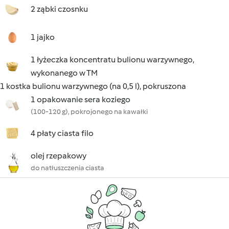
2 ząbki czosnku
1 jajko
1 łyżeczka koncentratu bulionu warzywnego,
wykonanego w TM
1 kostka bulionu warzywnego (na 0,5 l), pokruszona
1 opakowanie sera koziego
(100-120 g), pokrojonego na kawałki
4 płaty ciasta filo
olej rzepakowy
do natłuszczenia ciasta