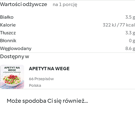
Wartości odżywcze
na 1 porcję
Białko
3.5 g
Kalorie
322 kJ / 77 kcal
Tłuszcz
3.3 g
Błonnik
0 g
Węglowodany
8.6 g
Dostępny w
APETYT NA WEGE
66 Przepisów
Polska
Może spodoba Ci się również...