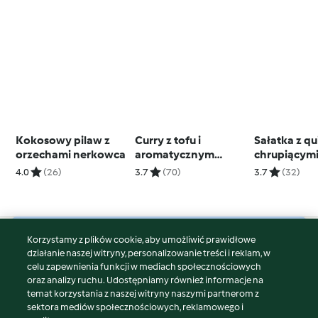
Kokosowy pilaw z
Curry z tofu i
Sałatka z qu
orzechami nerkowca
aromatycznym
chrupiącym
ryżem
warzywami
4.0
(26)
3.7
(70)
3.7
(32)
Korzystamy z plików cookie, aby umożliwić prawidłowe
© Copyright 2026
działanie naszej witryny, personalizowanie treści i reklam, w
celu zapewnienia funkcji w mediach społecznościowych
Warunki korzystania
oraz analizy ruchu. Udostępniamy również informacje na
Polityka prywatności
temat korzystania z naszej witryny naszymi partnerom z
Disclaimer
sektora mediów społecznościowych, reklamowego i