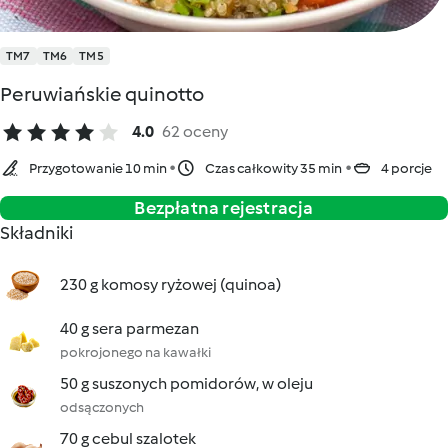
TM7
TM6
TM5
Peruwiańskie quinotto
4.0
62 oceny
Przygotowanie 10 min
Czas całkowity 35 min
4 porcje
Bezpłatna rejestracja
Składniki
230 g komosy ryżowej (quinoa)
40 g sera parmezan
pokrojonego na kawałki
50 g suszonych pomidorów, w oleju
odsączonych
70 g cebul szalotek