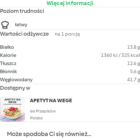
Więcej informacji
Poziom trudności
łatwy
Wartości odżywcze
na 1 porcję
Białko
13.8 g
Kalorie
1360 kJ / 325 kcal
Tłuszcz
12.6 g
Błonnik
5.6 g
Węglowodany
41.7 g
Dostępny w
APETYT NA WEGE
66 Przepisów
Polska
Może spodoba Ci się również...