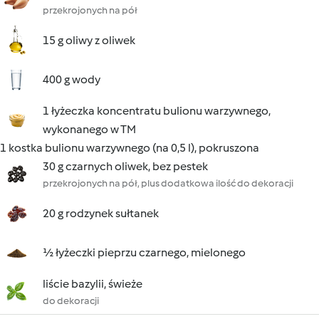
przekrojonych na pół
15 g oliwy z oliwek
400 g wody
1 łyżeczka koncentratu bulionu warzywnego,
wykonanego w TM
1 kostka bulionu warzywnego (na 0,5 l), pokruszona
30 g czarnych oliwek, bez pestek
przekrojonych na pół, plus dodatkowa ilość do dekoracji
20 g rodzynek sułtanek
½ łyżeczki pieprzu czarnego, mielonego
liście bazylii, świeże
do dekoracji