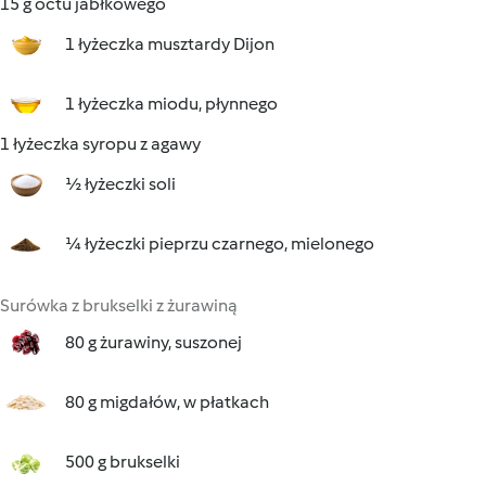
15 g octu jabłkowego
1 łyżeczka musztardy Dijon
1 łyżeczka miodu, płynnego
1 łyżeczka syropu z agawy
½ łyżeczki soli
¼ łyżeczki pieprzu czarnego, mielonego
Surówka z brukselki z żurawiną
80 g żurawiny, suszonej
80 g migdałów, w płatkach
500 g brukselki