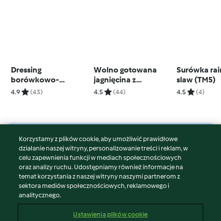
Dressing
Wolno gotowana
Surówka ra
borówkowo-
jagnięcina z
slaw (TM5)
balsamiczny
ogórkowym
4.9
(43)
4.5
(44)
4.5
(4)
kuskusem i miętą (z
osłoną noża
miksującego)
Korzystamy z plików cookie, aby umożliwić prawidłowe
© Copyright 2026
działanie naszej witryny, personalizowanie treści i reklam, w
celu zapewnienia funkcji w mediach społecznościowych
Warunki korzystania
oraz analizy ruchu. Udostępniamy również informacje na
Polityka prywatności
temat korzystania z naszej witryny naszymi partnerom z
Disclaimer
sektora mediów społecznościowych, reklamowego i
analitycznego.
Znak wydawcy
Pliki cookie
Ustawienia plików cookie