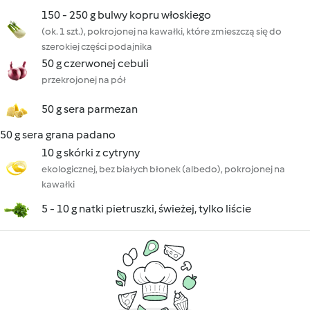
150 - 250 g bulwy kopru włoskiego
(ok. 1 szt.), pokrojonej na kawałki, które zmieszczą się do
szerokiej części podajnika
50 g czerwonej cebuli
przekrojonej na pół
50 g sera parmezan
50 g sera grana padano
10 g skórki z cytryny
ekologicznej, bez białych błonek (albedo), pokrojonej na
kawałki
5 - 10 g natki pietruszki, świeżej, tylko liście