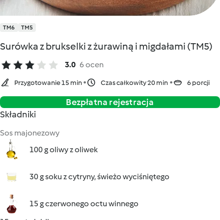
TM6
TM5
Surówka z brukselki z żurawiną i migdałami (TM5)
3.0
6 ocen
Przygotowanie 15 min
Czas całkowity 20 min
6 porcji
Bezpłatna rejestracja
Składniki
Sos majonezowy
100 g oliwy z oliwek
30 g soku z cytryny, świeżo wyciśniętego
15 g czerwonego octu winnego