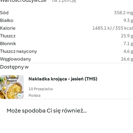
Wartości odżywcze
na 1 porcję
Sód
358.2 mg
Białko
9.3 g
Kalorie
1485.1 kJ / 355 kcal
Tłuszcz
25.9 g
Błonnik
7.1 g
Tłuszcz nasycony
4.6 g
Węglowodany
26.6 g
Dostępny w
Nakładka krojąca - jesień (TM5)
10 Przepisów
Polska
Może spodoba Ci się również...