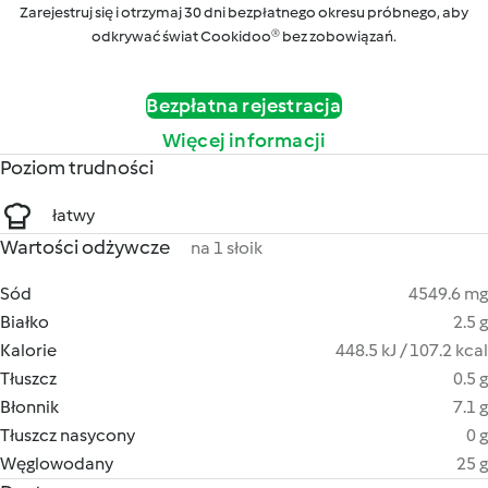
Zarejestruj się i otrzymaj 30 dni bezpłatnego okresu próbnego, aby
odkrywać świat Cookidoo® bez zobowiązań.
Bezpłatna rejestracja
Więcej informacji
Poziom trudności
łatwy
Wartości odżywcze
na 1 słoik
Sód
4549.6 mg
Białko
2.5 g
Kalorie
448.5 kJ / 107.2 kcal
Tłuszcz
0.5 g
Błonnik
7.1 g
Tłuszcz nasycony
0 g
Węglowodany
25 g