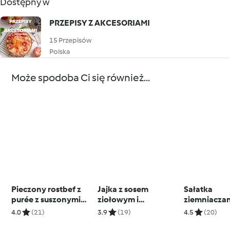
Dostępny w
PRZEPISY Z AKCESORIAMI
15 Przepisów
Polska
Może spodoba Ci się również...
Pieczony rostbef z
Jajka z sosem
Sałatka
purée z suszonymi
ziołowym i
ziemniaczan
pomidorami i sosem z
wielkanocnymi
ziołowym s
4.0
(21)
3.9
(19)
4.5
(20)
czerwonego wina
ciasteczkami
winegret (T