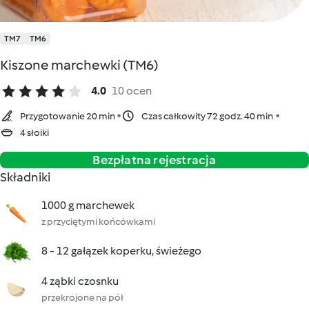
TM7
TM6
Kiszone marchewki (TM6)
4.0
10 ocen
Przygotowanie 20 min
Czas całkowity 72 godz. 40 min
4 słoiki
Bezpłatna rejestracja
Składniki
1000 g marchewek
z przyciętymi końcówkami
8 - 12 gałązek koperku, świeżego
4 ząbki czosnku
przekrojone na pół