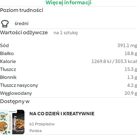
Więcej informacji
Poziom trudności
średni
Wartości odżywcze
na 1 sztukę
Sód
391.1 mg
Białko
18.8 g
Kalorie
1269.8 kJ / 303.3 kcal
Tłuszcz
15.3 g
Błonnik
1.3 g
Tłuszcz nasycony
4.2 g
Węglowodany
20.9 g
Dostępny w
NA CO DZIEŃ I KREATYWNIE
61 Przepisów
Polska