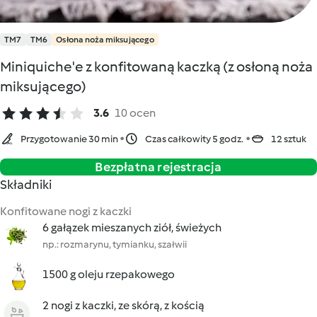
TM7
TM6
Osłona noża miksującego
Miniquiche'e z konfitowaną kaczką (z osłoną noża
miksującego)
3.6
10 ocen
Przygotowanie 30 min
Czas całkowity 5 godz.
12 sztuk
Bezpłatna rejestracja
Składniki
Konfitowane nogi z kaczki
6 gałązek mieszanych ziół, świeżych
np.: rozmarynu, tymianku, szałwii
1500 g oleju rzepakowego
2 nogi z kaczki, ze skórą, z kością