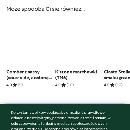
Może spodoba Ci się również...
Comber z sarny
Kiszone marchewki
Ciasto Stoll
(sous-vide, z osłoną
(TM6)
smaku grza
noża miksującego) z
4.0
(5)
4.0
(10)
4.5
(13)
knedlami, dynią,
sosem grzybowym i
żurawinowym
chutneyem
Korzystamy z plików cookie, aby umożliwić prawidłowe
© Copyright 2026
działanie naszej witryny, personalizowanie treści i reklam, w
celu zapewnienia funkcji w mediach społecznościowych
Warunki korzystania
oraz analizy ruchu. Udostępniamy również informacje na