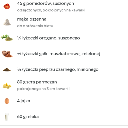
45 g pomidorów, suszonych
odsączonych, pokrojonych na kawałki
mąka pszenna
do oprószenia blatu
¼ łyżeczki oregano, suszonego
¼ łyżeczki gałki muszkatołowej, mielonej
¼ łyżeczki pieprzu czarnego, mielonego
80 g sera parmezan
pokrojonego na 3 cm kawałki
4 jajka
60 g mleka