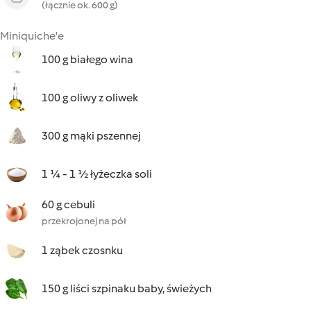
(łącznie ok. 600 g)
Miniquiche'e
100 g białego wina
100 g oliwy z oliwek
300 g mąki pszennej
1 ¼ - 1 ½ łyżeczka soli
60 g cebuli
przekrojonej na pół
1 ząbek czosnku
150 g liści szpinaku baby, świeżych