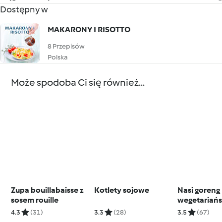
Dostępny w
MAKARONY I RISOTTO
8 Przepisów
Polska
Może spodoba Ci się również...
Zupa bouillabaisse z
Kotlety sojowe
Nasi goreng
sosem rouille
wegetariańs
4.3
(31)
3.3
(28)
3.5
(67)