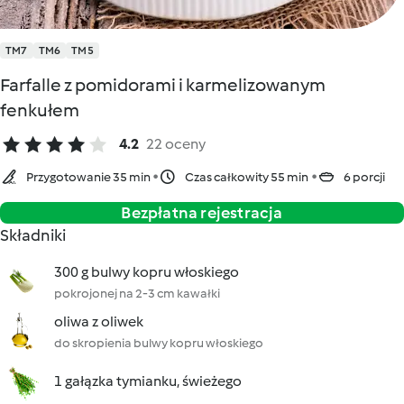
TM7
TM6
TM5
Farfalle z pomidorami i karmelizowanym
fenkułem
4.2
22 oceny
Przygotowanie 35 min
Czas całkowity 55 min
6 porcji
Bezpłatna rejestracja
Składniki
300 g bulwy kopru włoskiego
pokrojonej na 2-3 cm kawałki
oliwa z oliwek
do skropienia bulwy kopru włoskiego
1 gałązka tymianku, świeżego