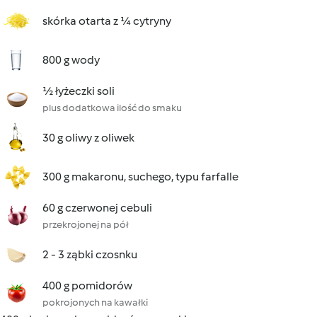
skórka otarta z ¼ cytryny
800 g wody
½ łyżeczki soli
plus dodatkowa ilość do smaku
30 g oliwy z oliwek
300 g makaronu, suchego, typu farfalle
60 g czerwonej cebuli
przekrojonej na pół
2 - 3 ząbki czosnku
400 g pomidorów
pokrojonych na kawałki