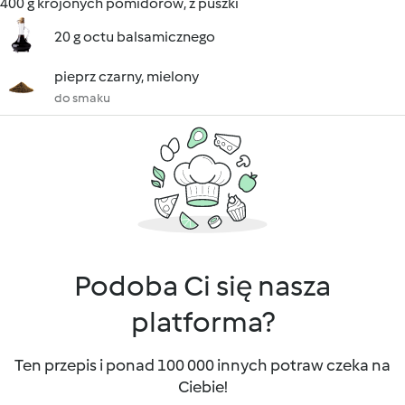
400 g krojonych pomidorów, z puszki
20 g octu balsamicznego
pieprz czarny, mielony
do smaku
Podoba Ci się nasza
platforma?
Ten przepis i ponad 100 000 innych potraw czeka na
Ciebie!