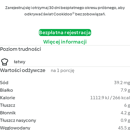
Zarejestruj się i otrzymaj 30 dni bezpłatnego okresu próbnego, aby
odkrywać świat Cookidoo® bez zobowiązań.
Bezpłatna rejestracja
Więcej informacji
Poziom trudności
łatwy
Wartości odżywcze
na 1 porcję
Sód
39.2 mg
Białko
7.9 g
Kalorie
1112.9 kJ / 266 kcal
Tłuszcz
6 g
Błonnik
4.2 g
Tłuszcz nasycony
0.9 g
Węglowodany
45.5 g