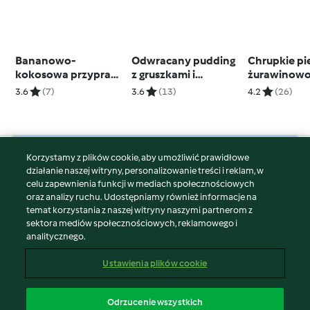
Bananowo-
Odwracany pudding
Chrupkie p
kokosowa przyprawa
z gruszkami i
żurawinow
BBQ
orzechami (TM5)
kokosowe
3.6
(7)
3.6
(13)
4.2
(26)
Korzystamy z plików cookie, aby umożliwić prawidłowe
© Copyright 2026
działanie naszej witryny, personalizowanie treści i reklam, w
celu zapewnienia funkcji w mediach społecznościowych
Warunki korzystania
oraz analizy ruchu. Udostępniamy również informacje na
Polityka prywatności
temat korzystania z naszej witryny naszymi partnerom z
Disclaimer
sektora mediów społecznościowych, reklamowego i
analitycznego.
Znak wydawcy
Pliki cookie
Ustawienia plików cookie
Zgłoś treść
Odstąp od umowy
Odrzucenie wszystkich