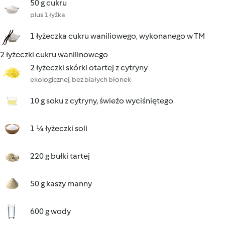
50 g cukru
plus 1 łyżka
1 łyżeczka cukru waniliowego, wykonanego w TM
2 łyżeczki cukru wanilinowego
2 łyżeczki skórki otartej z cytryny
ekologicznej, bez białych błonek
10 g soku z cytryny, świeżo wyciśniętego
1 ¼ łyżeczki soli
220 g bułki tartej
50 g kaszy manny
600 g wody