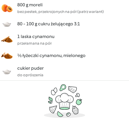
800 g moreli
bez pestek, przekrojonych na pół (patrz wariant)
80 - 100 g cukru żelującego 3:1
1 laska cynamonu
przełamana na pół
½ łyżeczki cynamonu, mielonego
cukier puder
do oprószenia