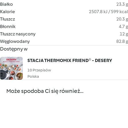
Białko
23.3 g
Kalorie
2507.8 kJ / 599 kcal
Tłuszcz
20.3 g
Błonnik
4.7 g
Tłuszcz nasycony
12 g
Węglowodany
82.8 g
Dostępny w
STACJA THERMOMIX FRIEND® - DESERY
10 Przepisów
Polska
Może spodoba Ci się również...