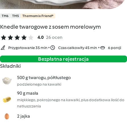
TM6
TM5
Thermomix Friend®
Knedle twarogowe z sosem morelowym
4.0
26 ocen
Przygotowanie 35 min
Czas całkowity 45 min
6 porcji
Bezpłatna rejestracja
Składniki
500 g twarogu, półtłustego
podzielonego na kawałki
90 g masła
miękkiego, pokrojonego na kawałki, plus dodatkowa ilość do
natłuszczenia
2 jajka