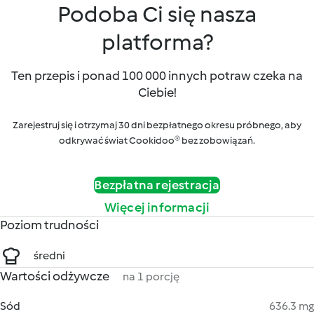
Podoba Ci się nasza
platforma?
Ten przepis i ponad 100 000 innych potraw czeka na
Ciebie!
Zarejestruj się i otrzymaj 30 dni bezpłatnego okresu próbnego, aby
odkrywać świat Cookidoo® bez zobowiązań.
Bezpłatna rejestracja
Więcej informacji
Poziom trudności
średni
Wartości odżywcze
na 1 porcję
Sód
636.3 mg