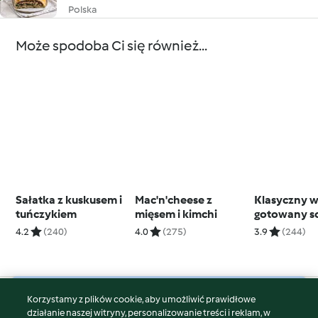
Polska
Może spodoba Ci się również...
Sałatka z kuskusem i
Mac'n'cheese z
Klasyczny 
tuńczykiem
mięsem i kimchi
gotowany s
boloński
4.2
(240)
4.0
(275)
3.9
(244)
Korzystamy z plików cookie, aby umożliwić prawidłowe
© Copyright 2026
działanie naszej witryny, personalizowanie treści i reklam, w