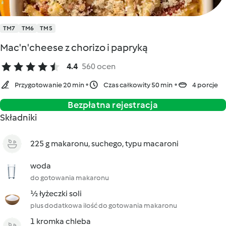
TM7
TM6
TM5
Mac'n'cheese z chorizo i papryką
4.4
560 ocen
Przygotowanie 20 min
Czas całkowity 50 min
4 porcje
Bezpłatna rejestracja
Składniki
225 g makaronu, suchego, typu macaroni
woda
do gotowania makaronu
½ łyżeczki soli
plus dodatkowa ilość do gotowania makaronu
1 kromka chleba