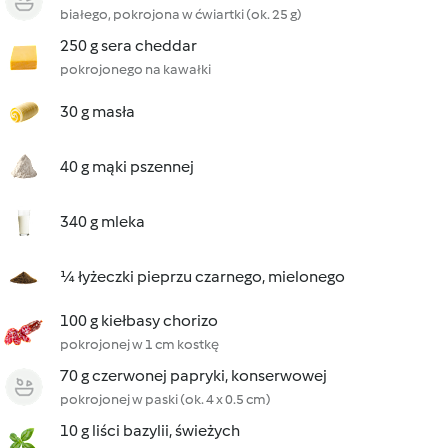
białego, pokrojona w ćwiartki (ok. 25 g)
250 g sera cheddar
pokrojonego na kawałki
30 g masła
40 g mąki pszennej
340 g mleka
¼ łyżeczki pieprzu czarnego, mielonego
100 g kiełbasy chorizo
pokrojonej w 1 cm kostkę
70 g czerwonej papryki, konserwowej
pokrojonej w paski (ok. 4 x 0.5 cm)
10 g liści bazylii, świeżych