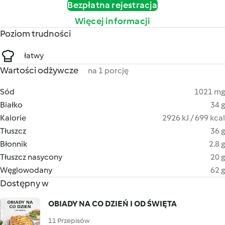
Bezpłatna rejestracja
Więcej informacji
Poziom trudności
łatwy
Wartości odżywcze
na 1 porcję
Sód
1021 mg
Białko
34 g
Kalorie
2926 kJ / 699 kcal
Tłuszcz
36 g
Błonnik
2.8 g
Tłuszcz nasycony
20 g
Węglowodany
62 g
Dostępny w
OBIADY NA CO DZIEŃ I OD ŚWIĘTA
11 Przepisów